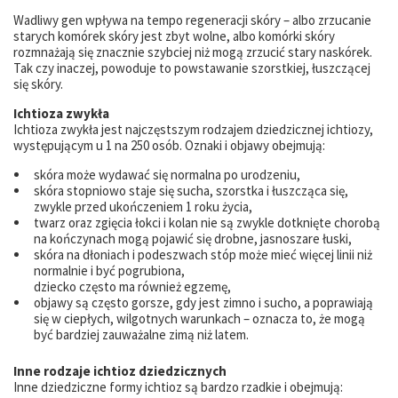
Wadliwy gen wpływa na tempo regeneracji skóry – albo zrzucanie
starych komórek skóry jest zbyt wolne, albo komórki skóry
rozmnażają się znacznie szybciej niż mogą zrzucić stary naskórek.
Tak czy inaczej, powoduje to powstawanie szorstkiej, łuszczącej
się skóry.
Ichtioza zwykła
Ichtioza zwykła jest najczęstszym rodzajem dziedzicznej ichtiozy,
występującym u 1 na 250 osób. Oznaki i objawy obejmują:
skóra może wydawać się normalna po urodzeniu,
skóra stopniowo staje się sucha, szorstka i łuszcząca się,
zwykle przed ukończeniem 1 roku życia,
twarz oraz zgięcia łokci i kolan nie są zwykle dotknięte chorobą
na kończynach mogą pojawić się drobne, jasnoszare łuski,
skóra na dłoniach i podeszwach stóp może mieć więcej linii niż
normalnie i być pogrubiona,
dziecko często ma również egzemę,
objawy są często gorsze, gdy jest zimno i sucho, a poprawiają
się w ciepłych, wilgotnych warunkach – oznacza to, że mogą
być bardziej zauważalne zimą niż latem.
Inne rodzaje ichtioz dziedzicznych
Inne dziedziczne formy ichtioz są bardzo rzadkie i obejmują: