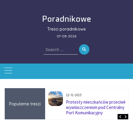
Skip
to
Poradnikowe
content
Treści poradnikowe
07-08-2026
Search
for:
22-12-2023
ować się na zmianę
Protesty mieszkańców przeciwko
Popularne treści
ą w firmach
wywłaszczeniom pod Centralny
?
Port Komunikacyjny