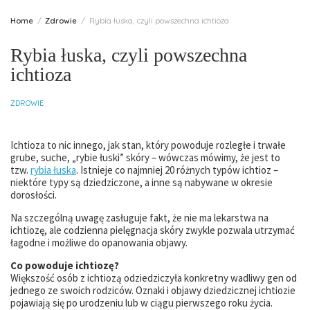
Home
Zdrowie
Rybia łuska, czyli powszechna ichtioza
Rybia łuska, czyli powszechna
ichtioza
ZDROWIE
Ichtioza to nic innego, jak stan, który powoduje rozległe i trwałe
grube, suche, „rybie łuski” skóry – wówczas mówimy, że jest to
tzw.
rybia łuska
. Istnieje co najmniej 20 różnych typów ichtioz –
niektóre typy są dziedziczone, a inne są nabywane w okresie
dorosłości.
Na szczególną uwagę zasługuje fakt, że nie ma lekarstwa na
ichtiozę, ale codzienna pielęgnacja skóry zwykle pozwala utrzymać
łagodne i możliwe do opanowania objawy.
Co powoduje ichtiozę?
Większość osób z ichtiozą odziedziczyła konkretny wadliwy gen od
jednego ze swoich rodziców. Oznaki i objawy dziedzicznej ichtiozie
pojawiają się po urodzeniu lub w ciągu pierwszego roku życia.