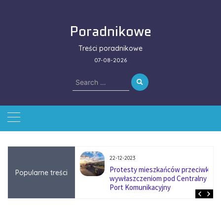
Skip
to
Poradnikowe
content
Treści poradnikowe
07-08-2026
Search
for:
22-12-2023
ować się na zmianę
Protesty mieszkańców przeciwko
Popularne treści
ą w firmach
wywłaszczeniom pod Centralny
?
Port Komunikacyjny