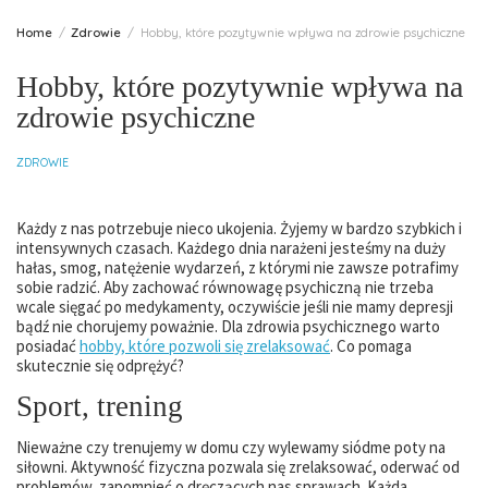
Home
Zdrowie
Hobby, które pozytywnie wpływa na zdrowie psychiczne
Hobby, które pozytywnie wpływa na
zdrowie psychiczne
ZDROWIE
Każdy z nas potrzebuje nieco ukojenia. Żyjemy w bardzo szybkich i
intensywnych czasach. Każdego dnia narażeni jesteśmy na duży
hałas, smog, natężenie wydarzeń, z którymi nie zawsze potrafimy
sobie radzić. Aby zachować równowagę psychiczną nie trzeba
wcale sięgać po medykamenty, oczywiście jeśli nie mamy depresji
bądź nie chorujemy poważnie. Dla zdrowia psychicznego warto
posiadać
hobby, które pozwoli się zrelaksować
. Co pomaga
skutecznie się odprężyć?
Sport, trening
Nieważne czy trenujemy w domu czy wylewamy siódme poty na
siłowni. Aktywność fizyczna pozwala się zrelaksować, oderwać od
problemów, zapomnieć o dręczących nas sprawach. Każda