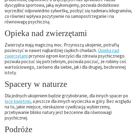
dyscyplina sportowa, jaką wykonujemy, pozwala dodatkowo
wyrzeźbić odpowiednio sylwetkę, pozbyć się nadmiaru kilogramów,
co również wpływa pozytywnie na samopostrzeganie i na
równowagę psychiczną.
Opieka nad zwierzętami
Zwierzęta mają magiczną moc. Przynoszą ukojenie, potrafią
pocieszyć w nawet najbardziej ciężkich chwilach.
Opieka nad
zwierzętami
przynosi ogrom korzyści dla zdrowia psychicznego.
pozwala poczuć się potrzebnym, pozwala poczuć, że robimy coś
wartościowego, zarówno dla siebie, jak i dla drugiej, bezbronnej
istoty.
Spacery w naturze
Dla jednych ukojeniem będzie grzybobranie, dla innych spacer po
łące kwietnej
, a jeszcze dla innych wycieczka w góry. Bez względu
na to, jakie miejsce, nieskażone cywilizacją wybierzemy,
przebywanie blisko natury jest bezcenne dla równowagi
psychicznej.
Podróże