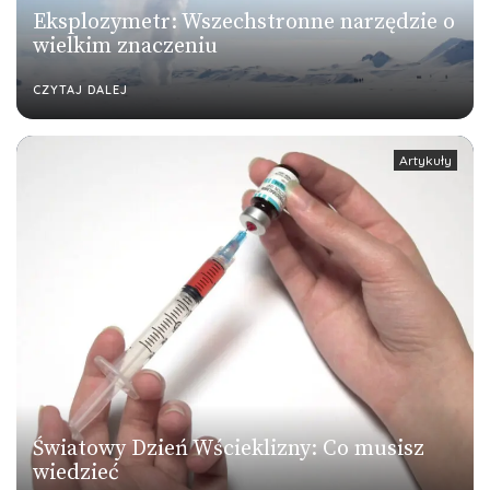
Eksplozymetr: Wszechstronne narzędzie o
wielkim znaczeniu
CZYTAJ DALEJ
Artykuły
Światowy Dzień Wścieklizny: Co musisz
wiedzieć