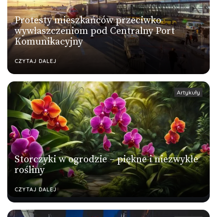
Protesty mieszkańców przeciwko
wywłaszczeniom pod Centralny Port
Komunikacyjny
CZYTAJ DALEJ
Artykuły
Storczyki w ogrodzie – piękne i niezwykłe
rośliny
CZYTAJ DALEJ