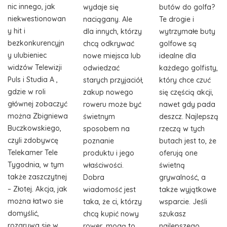
nic innego, jak
wydaje się
butów do golfa?
niekwestionowan
naciągany. Ale
Te drogie i
y hit i
dla innych, którzy
wytrzymałe buty
bezkonkurencyjn
chcą odkrywać
golfowe są
y ulubieniec
nowe miejsca lub
idealne dla
widzów Telewizji
odwiedzać
każdego golfisty,
Puls i Studia A ,
starych przyjaciół,
który chce czuć
gdzie w roli
zakup nowego
się częścią akcji,
głównej zobaczyć
roweru może być
nawet gdy pada
można Zbigniewa
świetnym
deszcz. Najlepszą
Buczkowskiego,
sposobem na
rzeczą w tych
czyli zdobywcę
poznanie
butach jest to, że
Telekamer Tele
produktu i jego
oferują one
Tygodnia, w tym
właściwości.
świetną
także zaszczytnej
Dobra
grywalność, a
– Złotej. Akcja, jak
wiadomość jest
także wyjątkowe
można łatwo sie
taka, że ci, którzy
wsparcie. Jeśli
domyślić,
chcą kupić nowy
szukasz
rozgrywa się w
rower, mogą to
najlepszego