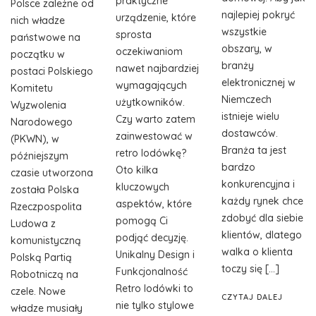
praktyczne
Polsce zależne od
najlepiej pokryć
urządzenie, które
nich władze
wszystkie
sprosta
państwowe na
obszary, w
oczekiwaniom
początku w
branży
nawet najbardziej
postaci Polskiego
elektronicznej w
wymagających
Komitetu
Niemczech
użytkowników.
Wyzwolenia
istnieje wielu
Czy warto zatem
Narodowego
dostawców.
zainwestować w
(PKWN), w
Branża ta jest
retro lodówkę?
późniejszym
bardzo
Oto kilka
czasie utworzona
konkurencyjna i
kluczowych
została Polska
każdy rynek chce
aspektów, które
Rzeczpospolita
zdobyć dla siebie
pomogą Ci
Ludowa z
klientów, dlatego
podjąć decyzję.
komunistyczną
walka o klienta
Unikalny Design i
Polską Partią
toczy się […]
Funkcjonalność
Robotniczą na
Retro lodówki to
czele. Nowe
CZYTAJ DALEJ
nie tylko stylowe
władze musiały