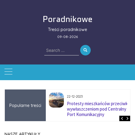
Skip
to
Poradnikowe
content
Treści poradnikowe
09-08-2026
Search
for:
22-12-2023
ować się na zmianę
Protesty mieszkańców przeciwko
Popularne treści
ą w firmach
wywłaszczeniom pod Centralny
?
Port Komunikacyjny
NASZE ARTYKUŁY