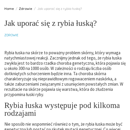
Home
Zdrowie
Jak uporać się z rybia łuską?
Jak uporać się z rybia łuską?
ZDROWIE
Rybia łuska na skórze to poważny problem skórny, który wymaga
natychmiastowej reakcji. Zacznijmy jednak od tego, że rybia łuska
zwykła jest to bardzo rzadka choroba genetyczna, która pojawia się
u około 300 na 1000 osób. W zależności o rodzaju liczba osób
dotkniętych schorzeniem będzie inna. Ta choroba skórna
charakteryzuje się nieprawidłowym rogowaceniem naskórka, a
także zaburzeniami związanymi z usunięciem powstałych zmian. W
rezultacie na skórze pojawia się warstwa, która do złudzenia
przypomina łuski ryby.
Rybia łuska występuje pod kilkoma
rodzajami
Nie sposób nie wspomnieć również o tym, że rybia łuska może być
genetyczna lub postać na skutek mutacji genetycznej. Co więcej,