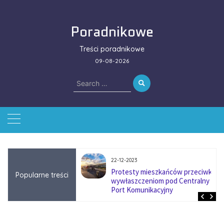
Skip
to
Poradnikowe
content
Treści poradnikowe
09-08-2026
Search
for:
22-12-2023
ować się na zmianę
Protesty mieszkańców przeciwko
Popularne treści
ą w firmach
wywłaszczeniom pod Centralny
?
Port Komunikacyjny