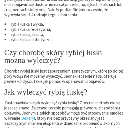
może pojawić się dosłownie na całym ciele, np. rękach, kolanach lub
fragmentach skóry nóg. Należy podkreślić jednocześnie, że
wyróżnia się aż 4 rodzaje tego schorzenia:
rybia łuska zwykła,
rybia łuska recesywna,
rybia łuska jeżasta,
rybia łuska ichtiotyczna.
Czy chorobę skóry rybiej łuski
można wyleczyć?
Choroba rybiej łuski jest zaburzeniem genetycznym, którego do tej
pory wciąż nie możemy wyleczyć. Jednak leczenie nadal oferuje
pewne korzyści, takie jak pomoc w opanowaniu objawów.
Jak wyleczyć rybią łuskę?
Zastanawiasz się jak wyleczyć rybia łuskę? Obecnie metody nie są
jeszcze znane. Zalecane terapie pomagają główne w złagodzeniu
objawów. Jednym z takich sposobów może być stosowanie emoliet
w kremie
Dexeryl
, który nie bez przyczyny określany jest
zaszczytnym mianem eksperta w dziedzinie problemów skórnych.