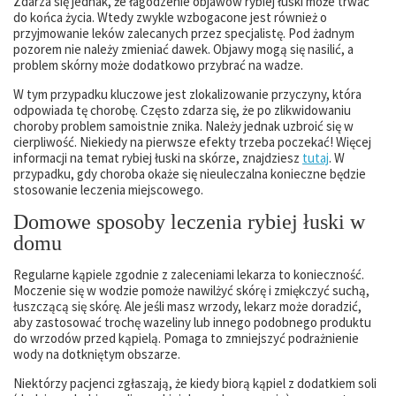
Zdarza się jednak, że łagodzenie objawów rybiej łuski może trwać
do końca życia. Wtedy zwykle wzbogacone jest również o
przyjmowanie leków zalecanych przez specjalistę. Pod żadnym
pozorem nie należy zmieniać dawek. Objawy mogą się nasilić, a
problem skórny może dodatkowo przybrać na wadze.
W tym przypadku kluczowe jest zlokalizowanie przyczyny, która
odpowiada tę chorobę. Często zdarza się, że po zlikwidowaniu
choroby problem samoistnie znika. Należy jednak uzbroić się w
cierpliwość. Niekiedy na pierwsze efekty trzeba poczekać! Więcej
informacji na temat rybiej łuski na skórze, znajdziesz
tutaj
. W
przypadku, gdy choroba okaże się nieuleczalna konieczne będzie
stosowanie leczenia miejscowego.
Domowe sposoby leczenia rybiej łuski w
domu
Regularne kąpiele zgodnie z zaleceniami lekarza to konieczność.
Moczenie się w wodzie pomoże nawilżyć skórę i zmiękczyć suchą,
łuszczącą się skórę. Ale jeśli masz wrzody, lekarz może doradzić,
aby zastosować trochę wazeliny lub innego podobnego produktu
do wrzodów przed kąpielą. Pomaga to zmniejszyć podrażnienie
wody na dotkniętym obszarze.
Niektórzy pacjenci zgłaszają, że kiedy biorą kąpiel z dodatkiem soli