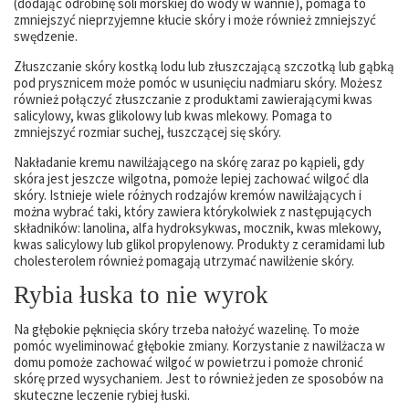
(dodając odrobinę soli morskiej do wody w wannie), pomaga to
zmniejszyć nieprzyjemne kłucie skóry i może również zmniejszyć
swędzenie.
Złuszczanie skóry kostką lodu lub złuszczającą szczotką lub gąbką
pod prysznicem może pomóc w usunięciu nadmiaru skóry. Możesz
również połączyć złuszczanie z produktami zawierającymi kwas
salicylowy, kwas glikolowy lub kwas mlekowy. Pomaga to
zmniejszyć rozmiar suchej, łuszczącej się skóry.
Nakładanie kremu nawilżającego na skórę zaraz po kąpieli, gdy
skóra jest jeszcze wilgotna, pomoże lepiej zachować wilgoć dla
skóry. Istnieje wiele różnych rodzajów kremów nawilżających i
można wybrać taki, który zawiera którykolwiek z następujących
składników: lanolina, alfa hydroksykwas, mocznik, kwas mlekowy,
kwas salicylowy lub glikol propylenowy. Produkty z ceramidami lub
cholesterolem również pomagają utrzymać nawilżenie skóry.
Rybia łuska to nie wyrok
Na głębokie pęknięcia skóry trzeba nałożyć wazelinę. To może
pomóc wyeliminować głębokie zmiany. Korzystanie z nawilżacza w
domu pomoże zachować wilgoć w powietrzu i pomoże chronić
skórę przed wysychaniem. Jest to również jeden ze sposobów na
skuteczne leczenie rybiej łuski.