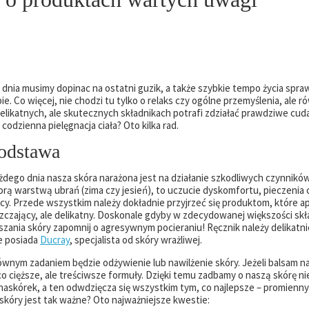
ia musimy dopinac na ostatni guzik, a także szybkie tempo życia spraw
e. Co więcej, nie chodzi tu tylko o relaks czy ogólne przemyślenia, ale r
delikatnych, ale skutecznych składnikach potrafi zdziałać prawdziwe cuda
odzienna pielęgnacja ciała? Oto kilka rad.
podstawa
żdego dnia nasza skóra narażona jest na działanie szkodliwych czynnikó
rą warstwą ubrań (zima czy jesień), to uczucie dyskomfortu, pieczenia 
y. Przede wszystkim należy dokładnie przyjrzeć się produktom, które a
zczający, ale delikatny. Doskonale gdyby w zdecydowanej większości skła
ania skóry zapomnij o agresywnym pocieraniu! Ręcznik należy delikatni
e posiada
Ducray
, specjalista od skóry wrażliwej.
łównym zadaniem będzie odżywienie lub nawilżenie skóry. Jeżeli balsam n
cięższe, ale treściwsze formuły. Dzięki temu zadbamy o naszą skórę nie
 naskórek, a ten odwdzięcza się wszystkim tym, co najlepsze – promienn
skóry jest tak ważne? Oto najważniejsze kwestie: