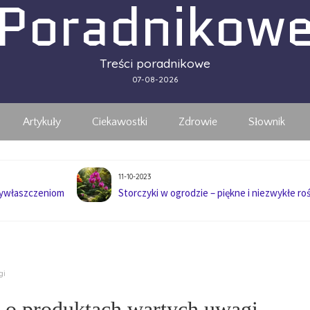
Poradnikow
Treści poradnikowe
07-08-2026
Artykuły
Ciekawostki
Zdrowie
Słownik
11-10-2023
wywłaszczeniom
Storczyki w ogrodzie – piękne i niezwykłe roś
gi
ów o produktach wartych uwagi