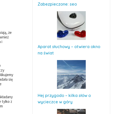
Zabezpieczone: seo
iają, że
ównież
 i
Aparat słuchowy – otwiera okno
na świat
w
czy
plikujemy
dała się
e
Hej przygodo – kilka słów o
akładany
 tylko z
wycieczce w góry
ym