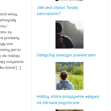
Jaki jest status Twojej
zamrażarki?
lond włosy,
zachwycały
cią i
cesu są
ne produkty
były one
totny jest tu
Oddychaj świeżym powietrzem
 do rodzaju
ieją oczywiście
dku blond […]
Hobby, które pozytywnie wpływa
na zdrowie psychiczne