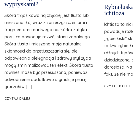
wypryskami?
Rybia łusk
ichtioza
Skóra trądzikowa najczęściej jest tłusta lub
mieszana. Łój wraz z zanieczyszczeniami i
Ichtioza to nic
fragmentami martwego naskórka zatyka
powoduje rozle
pory, co powoduje rozwój stanu zapalnego.
„rybie łuski” 
Skóra tłusta i mieszana mają naturalne
to tzw. rybia ł
skłonności do przetłuszczania się, ale
różnych typów 
odpowiednia pielęgnacja i zdrowy styl życia
dziedziczone,
mogą zminimalizować ten efekt. Skóra tłusta
dorosłości. N
również może być przesuszona, ponieważ
fakt, że nie ma
odwodnienie dodatkowo stymuluje pracę
CZYTAJ DALEJ
gruczołów […]
CZYTAJ DALEJ