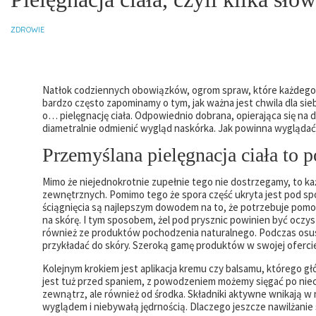
ZDROWIE
Natłok codziennych obowiązków, ogrom spraw, które każdego dn
bardzo często zapominamy o tym, jak ważna jest chwila dla siebi
o… pielęgnację ciała. Odpowiednio dobrana, opierająca się na 
diametralnie odmienić wygląd naskórka. Jak powinna wyglądać c
Przemyślana pielęgnacja ciała to 
Mimo że niejednokrotnie zupełnie tego nie dostrzegamy, to ka
zewnętrznych. Pomimo tego że spora część ukryta jest pod spo
ściągnięcia są najlepszym dowodem na to, że potrzebuje pomoc
na skórę. I tym sposobem, żel pod prysznic powinien być oczys
również ze produktów pochodzenia naturalnego. Podczas osusz
przykładać do skóry.
Szeroką gamę produktów w swojej oferci
Kolejnym krokiem jest aplikacja kremu czy balsamu, którego g
jest tuż przed spaniem, z powodzeniem możemy sięgać po nieco 
zewnątrz, ale również od środka. Składniki aktywne wnikają w
wyglądem i niebywałą jędrnością. Dlaczego jeszcze nawilżanie 