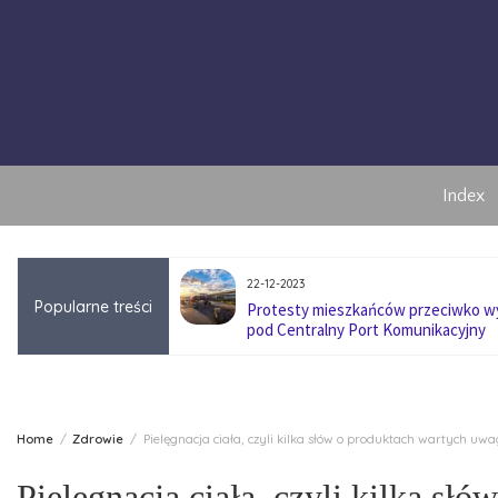
Skip
to
content
Index
22-12-2023
Popularne treści
anę pokoleniową w
Protesty mieszkańców przeciwko 
pod Centralny Port Komunikacyjny
Home
Zdrowie
Pielęgnacja ciała, czyli kilka słów o produktach wartych uwa
Pielęgnacja ciała, czyli kilka sł