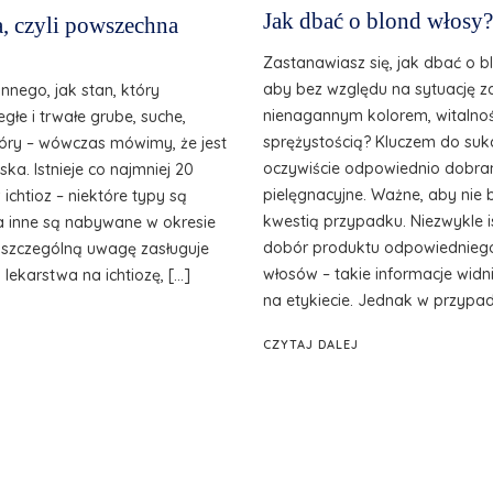
Jak dbać o blond włosy?
a, czyli powszechna
Zastanawiasz się, jak dbać o b
aby bez względu na sytuację 
 innego, jak stan, który
nienagannym kolorem, witalnoś
głe i trwałe grube, suche,
sprężystością? Kluczem do suk
skóry – wówczas mówimy, że jest
oczywiście odpowiednio dobra
uska. Istnieje co najmniej 20
pielęgnacyjne. Ważne, aby nie 
ichtioz – niektóre typy są
kwestią przypadku. Niezwykle is
 a inne są nabywane w okresie
dobór produktu odpowiedniego
a szczególną uwagę zasługuje
włosów – takie informacje widn
 lekarstwa na ichtiozę, […]
na etykiecie. Jednak w przypa
CZYTAJ DALEJ