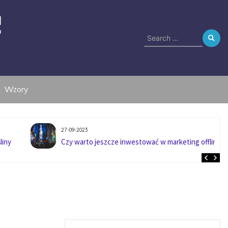
e
Search
for:
Wzory
27-09-2023
liny
Czy warto jeszcze inwestować w marketing offline?