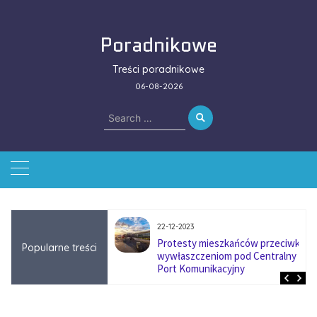
Skip
to
Poradnikowe
content
Treści poradnikowe
06-08-2026
Search
for:
22-12-2023
ować się na zmianę
Protesty mieszkańców przeciwko
Popularne treści
ą w firmach
wywłaszczeniom pod Centralny
?
Port Komunikacyjny