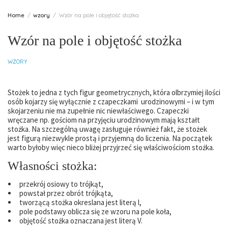
Home
wzory
Wzór na pole i objętość stożka
Wzór na pole i objętość stożka
WZORY
Stożek to jedna z tych figur geometrycznych, która olbrzymiej ilości
osób kojarzy się wyłącznie z czapeczkami urodzinowymi – i w tym
skojarzeniu nie ma zupełnie nic niewłaściwego. Czapeczki
wręczane np. gościom na przyjęciu urodzinowym mają kształt
stożka. Na szczególną uwagę zasługuje również fakt, że stożek
jest figurą niezwykle prostą i przyjemną do liczenia. Na początek
warto byłoby więc nieco bliżej przyjrzeć się właściwościom stożka.
Własności stożka:
przekrój osiowy to trójkąt,
powstał przez obrót trójkąta,
tworzącą stożka okreslana jest literą l,
pole podstawy oblicza się ze wzoru na pole koła,
objętość stożka oznaczana jest literą V.