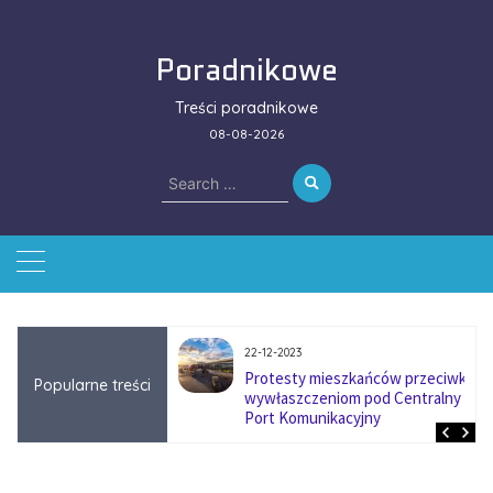
Skip
to
Poradnikowe
content
Treści poradnikowe
08-08-2026
Search
for:
22-12-2023
ować się na zmianę
Protesty mieszkańców przeciwko
Popularne treści
ą w firmach
wywłaszczeniom pod Centralny
?
Port Komunikacyjny