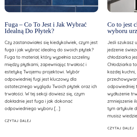
Fuga – Co To Jest i Jak Wybrać
Co to jest
Idealną Do Płytek?
wyboru urz
Czy zastanawiałeś się kiedykolwiek, czym jest
Jeśli szukasz 
fuga i jak wybrać idealną do swoich płytek?
jedzenie śwież
Fuga to materiał, który wypełnia szczeliny
chłodziarka je
między płytkami, zapewniając trwałość i
Chłodziarka t
estetykę Twojemu projektowi. Wybór
każdej kuchni
odpowiedniej fugi jest kluczowy dla
przechowywani
ostatecznego wyglądu Twoich płytek oraz ich
odpowiedniej 
trwałości. W tej sekcji dowiesz się, czym
wydłużenie tr
dokładnie jest fuga i jak dokonać
zmniejszenie 
odpowiedniego wyboru […]
tym artykule d
musisz wiedzie
CZYTAJ DALEJ
CZYTAJ DALEJ