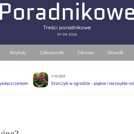
Poradnikow
Treści poradnikowe
07-08-2026
Artykuły
Ciekawostki
Zdrowie
Słownik
11-10-2023
wywłaszczeniom
Storczyki w ogrodzie – piękne i niezwykłe roś
yjne?