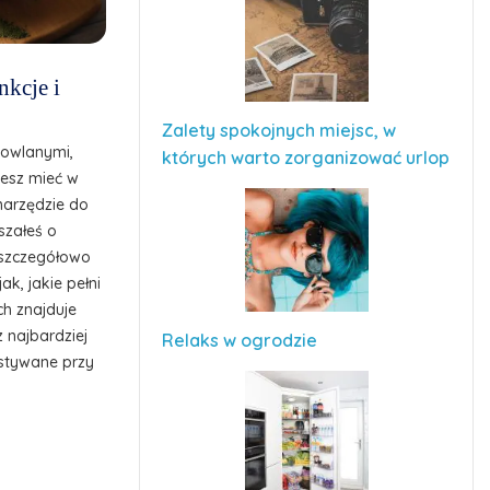
nkcje i
Zalety spokojnych miejsc, w
dowlanymi,
których warto zorganizować urlop
cesz mieć w
narzędzie do
szałeś o
z szczegółowo
ak, jakie pełni
ch znajduje
z najbardziej
Relaks w ogrodzie
stywane przy