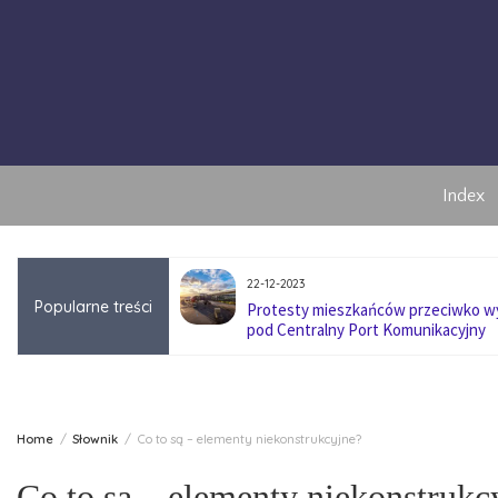
Skip
to
content
Index
22-12-2023
Popularne treści
anę pokoleniową w
Protesty mieszkańców przeciwko 
pod Centralny Port Komunikacyjny
Home
Słownik
Co to są – elementy niekonstrukcyjne?
Co to są – elementy niekonstrukc