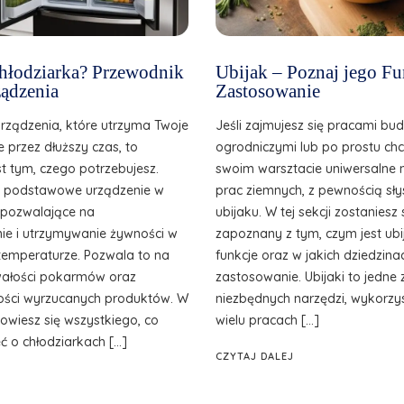
 chłodziarka? Przewodnik
Ubijak – Poznaj jego Fu
ądzenia
Zastosowanie
urządzenia, które utrzyma Twoje
Jeśli zajmujesz się pracami bu
e przez dłuższy czas, to
ogrodniczymi lub po prostu ch
st tym, czego potrzebujesz.
swoim warsztacie uniwersalne 
o podstawowe urządzenie w
prac ziemnych, z pewnością sły
, pozwalające na
ubijaku. W tej sekcji zostanies
e i utrzymywanie żywności w
zapoznany z tym, czym jest ubij
temperaturze. Pozwala to na
funkcje oraz w jakich dziedzina
wałości pokarmów oraz
zastosowanie. Ubijaki to jedne 
ilości wyrzucanych produktów. W
niezbędnych narzędzi, wykorzy
owiesz się wszystkiego, co
wielu pracach […]
ć o chłodziarkach […]
CZYTAJ DALEJ