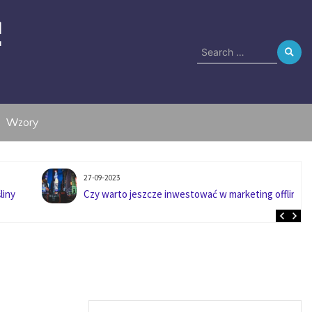
e
Search
for:
Wzory
27-09-2023
liny
Czy warto jeszcze inwestować w marketing offline?