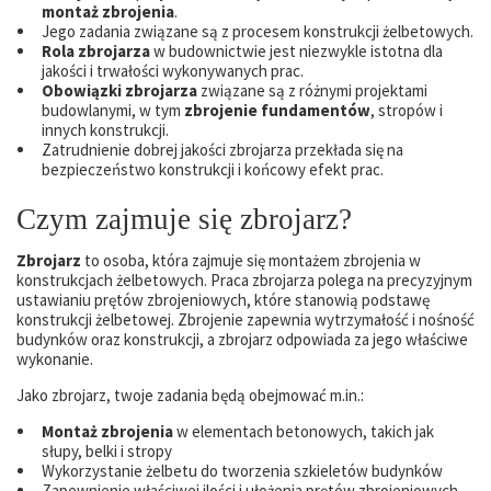
montaż zbrojenia
.
Jego zadania związane są z procesem konstrukcji żelbetowych.
Rola zbrojarza
w budownictwie jest niezwykle istotna dla
jakości i trwałości wykonywanych prac.
Obowiązki zbrojarza
związane są z różnymi projektami
budowlanymi, w tym
zbrojenie fundamentów
, stropów i
innych konstrukcji.
Zatrudnienie dobrej jakości zbrojarza przekłada się na
bezpieczeństwo konstrukcji i końcowy efekt prac.
Czym zajmuje się zbrojarz?
Zbrojarz
to osoba, która zajmuje się montażem zbrojenia w
konstrukcjach żelbetowych. Praca zbrojarza polega na precyzyjnym
ustawianiu prętów zbrojeniowych, które stanowią podstawę
konstrukcji żelbetowej. Zbrojenie zapewnia wytrzymałość i nośność
budynków oraz konstrukcji, a zbrojarz odpowiada za jego właściwe
wykonanie.
Jako zbrojarz, twoje zadania będą obejmować m.in.:
Montaż zbrojenia
w elementach betonowych, takich jak
słupy, belki i stropy
Wykorzystanie żelbetu do tworzenia szkieletów budynków
Zapewnienie właściwej ilości i ułożenia prętów zbrojeniowych