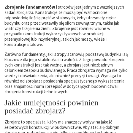
Zbrojenie fundamentów
i stropów jest jednym z ważniejszych
zadań zbrojarza. Konstrukcje te muszą być wzmocnione
odpowiednią ilością prętów stalowych, żeby utrzymały ciężar
budynku oraz przeciwstawiły się siłom zewnętrznym, takim jak
wiatr czy trzęsienia ziemi. Zbrojenie jest również ważne w
przypadku konstrukcji wykorzystywanych w produkcji
przemysłowej lub inżynieryjnej, takich jak mosty, wieże i
konstrukcje stalowe.
Zarówno fundamenty, jak i stropy stanowią podstawę budynku i są
kluczowe dla jego stabilności i trwałości. Z tego powodu zbrojenie
tych konstrukcji jest tak ważne, a zbrojarz jest niezbędnym
członkiem zespołu budowlanego. Praca zbrojarza wymaga nie tylko
wiedzy i doświadczenia, ale również precyzji i uwagi. Wymaga to
również od zbrojarza posiadania specjalistycznego wykształcenia
oraz znajomości norm i przepisów dotyczących budownictwa i
zbrojenia konstrukcji żelbetowych.
Jakie umiejętności powinien
posiadać zbrojarz?
Zbrojarz to specjalista, który ma znaczący wpływ na jakość
żelbetowych konstrukcji w budownictwie. Aby stać się dobrym
zbrojarzem, potrzebne są nie tylko szczegółowe techniczne