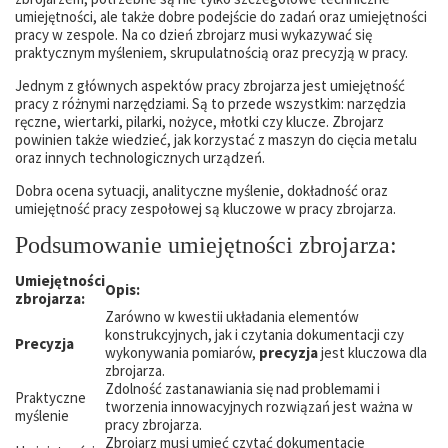
umiejętności, ale także dobre podejście do zadań oraz umiejętności
pracy w zespole. Na co dzień zbrojarz musi wykazywać się
praktycznym myśleniem, skrupulatnością oraz precyzją w pracy.
Jednym z głównych aspektów pracy zbrojarza jest umiejętność
pracy z różnymi narzędziami. Są to przede wszystkim: narzędzia
ręczne, wiertarki, pilarki, nożyce, młotki czy klucze. Zbrojarz
powinien także wiedzieć, jak korzystać z maszyn do cięcia metalu
oraz innych technologicznych urządzeń.
Dobra ocena sytuacji, analityczne myślenie, dokładność oraz
umiejętność pracy zespołowej są kluczowe w pracy zbrojarza.
Podsumowanie umiejętności zbrojarza:
Umiejętności
Opis:
zbrojarza:
Zarówno w kwestii układania elementów
konstrukcyjnych, jak i czytania dokumentacji czy
Precyzja
wykonywania pomiarów,
precyzja
jest kluczowa dla
zbrojarza.
Zdolność zastanawiania się nad problemami i
Praktyczne
tworzenia innowacyjnych rozwiązań jest ważna w
myślenie
pracy zbrojarza.
Zbrojarz musi umieć czytać dokumentacje