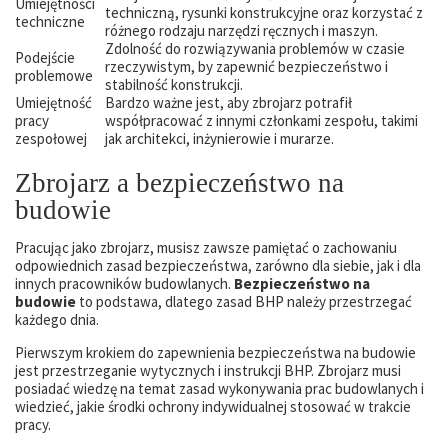
Umiejętności
techniczną, rysunki konstrukcyjne oraz korzystać z
techniczne
różnego rodzaju narzędzi ręcznych i maszyn.
Zdolność do rozwiązywania problemów w czasie
Podejście
rzeczywistym, by zapewnić bezpieczeństwo i
problemowe
stabilność konstrukcji.
Umiejętność
Bardzo ważne jest, aby zbrojarz potrafił
pracy
współpracować z innymi członkami zespołu, takimi
zespołowej
jak architekci, inżynierowie i murarze.
Zbrojarz a bezpieczeństwo na
budowie
Pracując jako zbrojarz, musisz zawsze pamiętać o zachowaniu
odpowiednich zasad bezpieczeństwa, zarówno dla siebie, jak i dla
innych pracowników budowlanych.
Bezpieczeństwo na
budowie
to podstawa, dlatego zasad BHP należy przestrzegać
każdego dnia.
Pierwszym krokiem do zapewnienia bezpieczeństwa na budowie
jest przestrzeganie wytycznych i instrukcji BHP. Zbrojarz musi
posiadać wiedzę na temat zasad wykonywania prac budowlanych i
wiedzieć, jakie środki ochrony indywidualnej stosować w trakcie
pracy.