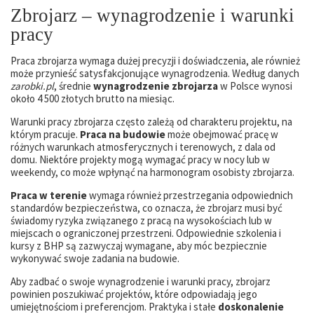
Zbrojarz – wynagrodzenie i warunki
pracy
Praca zbrojarza wymaga dużej precyzji i doświadczenia, ale również
może przynieść satysfakcjonujące wynagrodzenia. Według danych
zarobki.pl
, średnie
wynagrodzenie zbrojarza
w Polsce wynosi
około 4 500 złotych brutto na miesiąc.
Warunki pracy zbrojarza często zależą od charakteru projektu, na
którym pracuje.
Praca na budowie
może obejmować pracę w
różnych warunkach atmosferycznych i terenowych, z dala od
domu. Niektóre projekty mogą wymagać pracy w nocy lub w
weekendy, co może wpłynąć na harmonogram osobisty zbrojarza.
Praca w terenie
wymaga również przestrzegania odpowiednich
standardów bezpieczeństwa, co oznacza, że zbrojarz musi być
świadomy ryzyka związanego z pracą na wysokościach lub w
miejscach o ograniczonej przestrzeni. Odpowiednie szkolenia i
kursy z BHP są zazwyczaj wymagane, aby móc bezpiecznie
wykonywać swoje zadania na budowie.
Aby zadbać o swoje wynagrodzenie i warunki pracy, zbrojarz
powinien poszukiwać projektów, które odpowiadają jego
umiejętnościom i preferencjom. Praktyka i stałe
doskonalenie