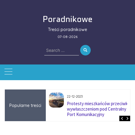
Skip
to
Poradnikowe
content
Treści poradnikowe
07-08-2026
Search
for:
22-12-2023
ować się na zmianę
Protesty mieszkańców przeciwko
Popularne treści
ą w firmach
wywłaszczeniom pod Centralny
?
Port Komunikacyjny