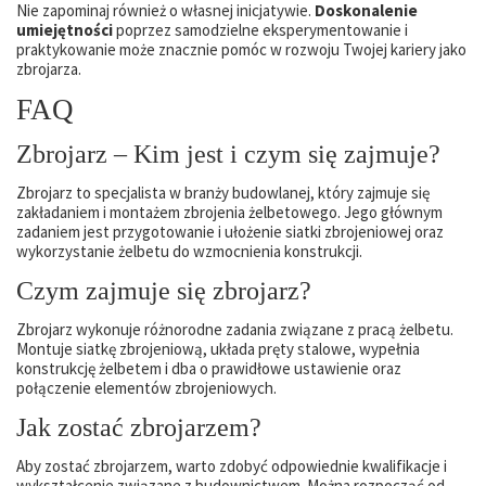
Nie zapominaj również o własnej inicjatywie.
Doskonalenie
umiejętności
poprzez samodzielne eksperymentowanie i
praktykowanie może znacznie pomóc w rozwoju Twojej kariery jako
zbrojarza.
FAQ
Zbrojarz – Kim jest i czym się zajmuje?
Zbrojarz to specjalista w branży budowlanej, który zajmuje się
zakładaniem i montażem zbrojenia żelbetowego. Jego głównym
zadaniem jest przygotowanie i ułożenie siatki zbrojeniowej oraz
wykorzystanie żelbetu do wzmocnienia konstrukcji.
Czym zajmuje się zbrojarz?
Zbrojarz wykonuje różnorodne zadania związane z pracą żelbetu.
Montuje siatkę zbrojeniową, układa pręty stalowe, wypełnia
konstrukcję żelbetem i dba o prawidłowe ustawienie oraz
połączenie elementów zbrojeniowych.
Jak zostać zbrojarzem?
Aby zostać zbrojarzem, warto zdobyć odpowiednie kwalifikacje i
wykształcenie związane z budownictwem. Można rozpocząć od