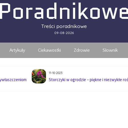
Poradnikow
Treści poradnikowe
09-08-2026
Artykuły
Ciekawostki
Zdrowie
Słownik
11-10-2023
wywłaszczeniom
Storczyki w ogrodzie – piękne i niezwykłe roś