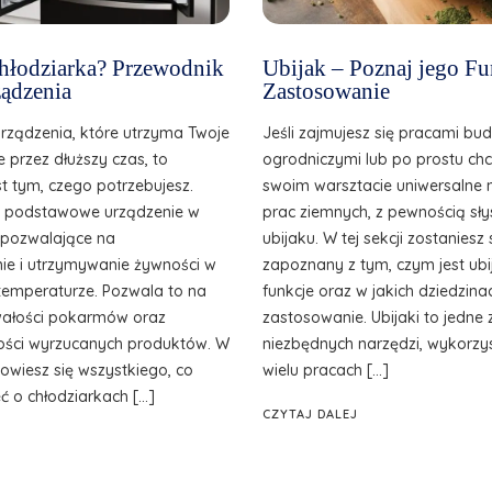
 chłodziarka? Przewodnik
Ubijak – Poznaj jego Fu
ądzenia
Zastosowanie
urządzenia, które utrzyma Twoje
Jeśli zajmujesz się pracami bu
e przez dłuższy czas, to
ogrodniczymi lub po prostu ch
st tym, czego potrzebujesz.
swoim warsztacie uniwersalne 
o podstawowe urządzenie w
prac ziemnych, z pewnością sły
, pozwalające na
ubijaku. W tej sekcji zostanies
e i utrzymywanie żywności w
zapoznany z tym, czym jest ubij
temperaturze. Pozwala to na
funkcje oraz w jakich dziedzina
wałości pokarmów oraz
zastosowanie. Ubijaki to jedne 
ilości wyrzucanych produktów. W
niezbędnych narzędzi, wykorzy
owiesz się wszystkiego, co
wielu pracach […]
ć o chłodziarkach […]
CZYTAJ DALEJ