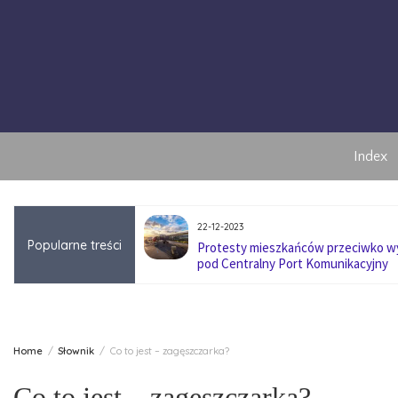
Skip
to
content
Index
22-12-2023
Popularne treści
anę pokoleniową w
Protesty mieszkańców przeciwko 
pod Centralny Port Komunikacyjny
Home
Słownik
Co to jest – zagęszczarka?
Co to jest – zagęszczarka?