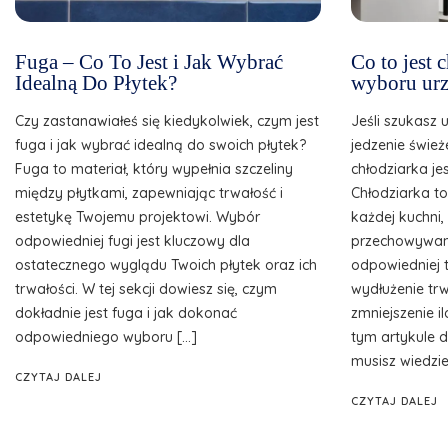
Fuga – Co To Jest i Jak Wybrać
Co to jest
Idealną Do Płytek?
wyboru urz
Czy zastanawiałeś się kiedykolwiek, czym jest
Jeśli szukasz 
fuga i jak wybrać idealną do swoich płytek?
jedzenie śwież
Fuga to materiał, który wypełnia szczeliny
chłodziarka je
między płytkami, zapewniając trwałość i
Chłodziarka t
estetykę Twojemu projektowi. Wybór
każdej kuchni
odpowiedniej fugi jest kluczowy dla
przechowywani
ostatecznego wyglądu Twoich płytek oraz ich
odpowiedniej 
trwałości. W tej sekcji dowiesz się, czym
wydłużenie tr
dokładnie jest fuga i jak dokonać
zmniejszenie 
odpowiedniego wyboru […]
tym artykule d
musisz wiedzie
CZYTAJ DALEJ
CZYTAJ DALEJ