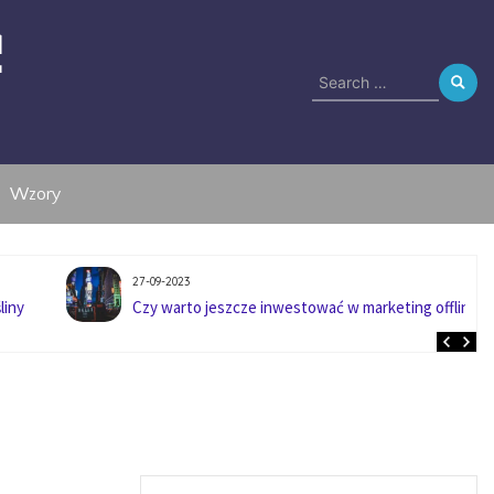
e
Search
for:
Wzory
27-09-2023
liny
Czy warto jeszcze inwestować w marketing offline?