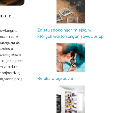
nkcje i
Zalety spokojnych miejsc, w
dowlanymi,
których warto zorganizować urlop
cesz mieć w
narzędzie do
szałeś o
z szczegółowo
ak, jakie pełni
ch znajduje
z najbardziej
Relaks w ogrodzie
stywane przy