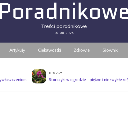
Poradnikow
Treści poradnikowe
07-08-2026
Artykuły
Ciekawostki
Zdrowie
Słownik
11-10-2023
wywłaszczeniom
Storczyki w ogrodzie – piękne i niezwykłe roś