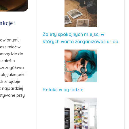
nkcje i
Zalety spokojnych miejsc, w
dowlanymi,
których warto zorganizować urlop
cesz mieć w
narzędzie do
szałeś o
z szczegółowo
ak, jakie pełni
ch znajduje
z najbardziej
Relaks w ogrodzie
stywane przy