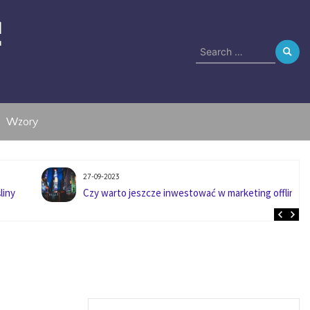
e
Search
for:
Wzory
27-09-2023
liny
Czy warto jeszcze inwestować w marketing offline?