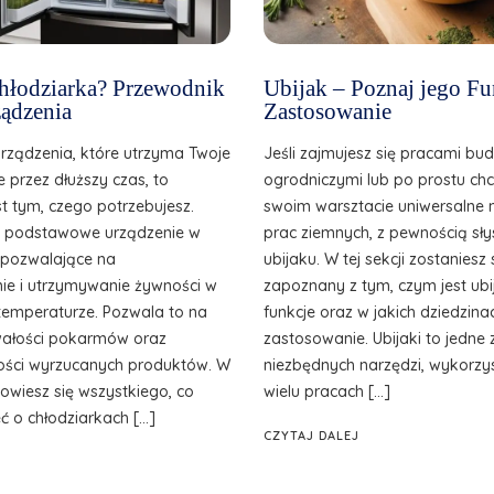
 chłodziarka? Przewodnik
Ubijak – Poznaj jego Fu
ądzenia
Zastosowanie
urządzenia, które utrzyma Twoje
Jeśli zajmujesz się pracami bu
e przez dłuższy czas, to
ogrodniczymi lub po prostu ch
st tym, czego potrzebujesz.
swoim warsztacie uniwersalne 
o podstawowe urządzenie w
prac ziemnych, z pewnością sły
, pozwalające na
ubijaku. W tej sekcji zostanies
e i utrzymywanie żywności w
zapoznany z tym, czym jest ubij
temperaturze. Pozwala to na
funkcje oraz w jakich dziedzina
wałości pokarmów oraz
zastosowanie. Ubijaki to jedne 
ilości wyrzucanych produktów. W
niezbędnych narzędzi, wykorzy
owiesz się wszystkiego, co
wielu pracach […]
ć o chłodziarkach […]
CZYTAJ DALEJ