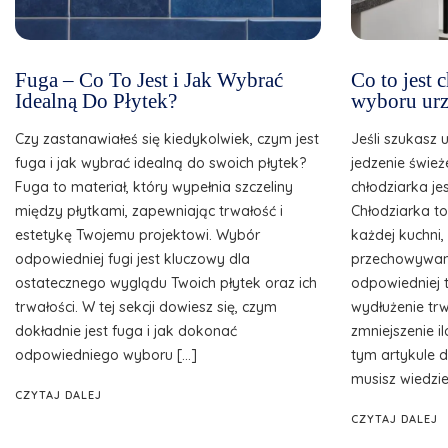
Fuga – Co To Jest i Jak Wybrać
Co to jest
Idealną Do Płytek?
wyboru urz
Czy zastanawiałeś się kiedykolwiek, czym jest
Jeśli szukasz 
fuga i jak wybrać idealną do swoich płytek?
jedzenie śwież
Fuga to materiał, który wypełnia szczeliny
chłodziarka je
między płytkami, zapewniając trwałość i
Chłodziarka t
estetykę Twojemu projektowi. Wybór
każdej kuchni
odpowiedniej fugi jest kluczowy dla
przechowywani
ostatecznego wyglądu Twoich płytek oraz ich
odpowiedniej 
trwałości. W tej sekcji dowiesz się, czym
wydłużenie tr
dokładnie jest fuga i jak dokonać
zmniejszenie 
odpowiedniego wyboru […]
tym artykule d
musisz wiedzie
CZYTAJ DALEJ
CZYTAJ DALEJ