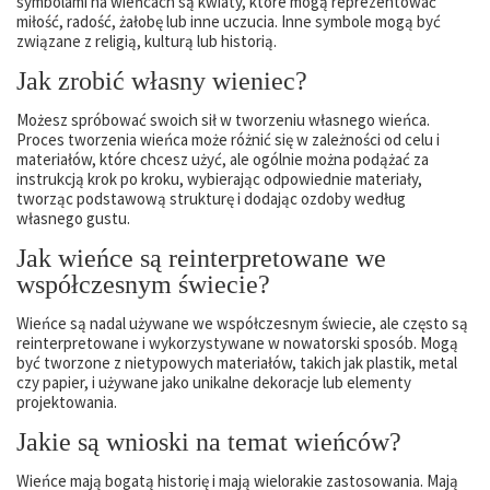
symbolami na wieńcach są kwiaty, które mogą reprezentować
miłość, radość, żałobę lub inne uczucia. Inne symbole mogą być
związane z religią, kulturą lub historią.
Jak zrobić własny wieniec?
Możesz spróbować swoich sił w tworzeniu własnego wieńca.
Proces tworzenia wieńca może różnić się w zależności od celu i
materiałów, które chcesz użyć, ale ogólnie można podążać za
instrukcją krok po kroku, wybierając odpowiednie materiały,
tworząc podstawową strukturę i dodając ozdoby według
własnego gustu.
Jak wieńce są reinterpretowane we
współczesnym świecie?
Wieńce są nadal używane we współczesnym świecie, ale często są
reinterpretowane i wykorzystywane w nowatorski sposób. Mogą
być tworzone z nietypowych materiałów, takich jak plastik, metal
czy papier, i używane jako unikalne dekoracje lub elementy
projektowania.
Jakie są wnioski na temat wieńców?
Wieńce mają bogatą historię i mają wielorakie zastosowania. Mają