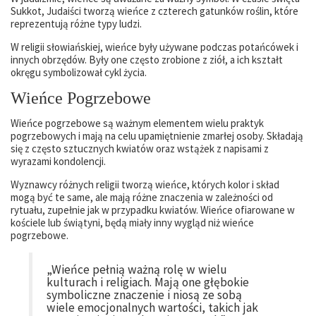
Sukkot, Judaiści tworzą wieńce z czterech gatunków roślin, które
reprezentują różne typy ludzi.
W religii słowiańskiej, wieńce były używane podczas potańcówek i
innych obrzędów. Były one często zrobione z ziół, a ich kształt
okręgu symbolizował cykl życia.
Wieńce Pogrzebowe
Wieńce pogrzebowe są ważnym elementem wielu praktyk
pogrzebowych i mają na celu upamiętnienie zmarłej osoby. Składają
się z często sztucznych kwiatów oraz wstążek z napisami z
wyrazami kondolencji.
Wyznawcy różnych religii tworzą wieńce, których kolor i skład
mogą być te same, ale mają różne znaczenia w zależności od
rytuału, zupełnie jak w przypadku kwiatów. Wieńce ofiarowane w
kościele lub świątyni, będą miały inny wygląd niż wieńce
pogrzebowe.
„Wieńce pełnią ważną rolę w wielu
kulturach i religiach. Mają one głębokie
symboliczne znaczenie i niosą ze sobą
wiele emocjonalnych wartości, takich jak