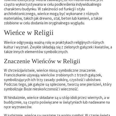
często wykorzystywana w celu podkreślenia indywidualnego
charakteru budynku. W zależności od funkcji i stylu
architektonicznego, wieńce mogą być wykonane z różnych
materiałów, takich jak drewno, stal, beton lub kamień, a także
zdobione w celu dodania im oryginalnego wyglądu.
Wieńce w Religii
Wieńce odgrywają ważną rolę w praktykach religijnych różnych
kultur i wyznań. Zwykle składają się z zielonych gałązek i kwiatów, a
także innych elementów symbolicznych.
Znaczenie Wieńców w Religii
W chrześcijaństwie, wieńce niosą symboliczne znaczenie.
Franciszkanie używają wieńców zrobionych z trzech gałązek,
symbolizujących ich trzy zasady: pokórę, czystość i ubóstwo.
Podczas tego, jak gałęzie są splecione, tworzą one pierścień, który
symbolizuje Boże nieskończoność i wieczność.
W hinduizmie, wieńce składane są u stóp idoli przez wiernych, a w
buddyzmie, są często poświęcane w świątyniach lub nadawane na
ręce wyznawców.
W judaizmie, wieńce są uważane za ważny symbol. W czasie święta