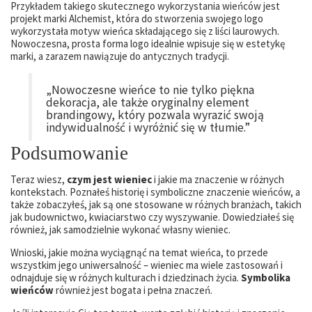
Przykładem takiego skutecznego wykorzystania wieńców jest
projekt marki Alchemist, która do stworzenia swojego logo
wykorzystała motyw wieńca składającego się z liści laurowych.
Nowoczesna, prosta forma logo idealnie wpisuje się w estetykę
marki, a zarazem nawiązuje do antycznych tradycji.
„Nowoczesne wieńce to nie tylko piękna
dekoracja, ale także oryginalny element
brandingowy, który pozwala wyrazić swoją
indywidualność i wyróżnić się w tłumie.”
Podsumowanie
Teraz wiesz,
czym jest wieniec
i jakie ma znaczenie w różnych
kontekstach. Poznałeś historię i symboliczne znaczenie wieńców, a
także zobaczyłeś, jak są one stosowane w różnych branżach, takich
jak budownictwo, kwiaciarstwo czy wyszywanie. Dowiedziałeś się
również, jak samodzielnie wykonać własny wieniec.
Wnioski, jakie można wyciągnąć na temat wieńca, to przede
wszystkim jego uniwersalność – wieniec ma wiele zastosowań i
odnajduje się w różnych kulturach i dziedzinach życia.
Symbolika
wieńców
również jest bogata i pełna znaczeń.