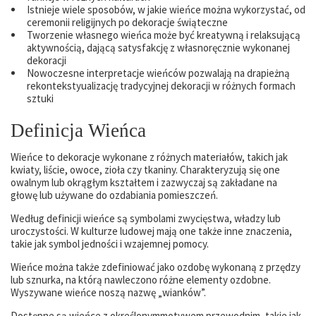
Istnieje wiele sposobów, w jakie wieńce można wykorzystać, od
ceremonii religijnych po dekoracje świąteczne
Tworzenie własnego wieńca może być kreatywną i relaksującą
aktywnością, dającą satysfakcję z własnoręcznie wykonanej
dekoracji
Nowoczesne interpretacje wieńców pozwalają na drapieżną
rekontekstyualizację tradycyjnej dekoracji w różnych formach
sztuki
Definicja Wieńca
Wieńce to dekoracje wykonane z różnych materiałów, takich jak
kwiaty, liście, owoce, zioła czy tkaniny. Charakteryzują się one
owalnym lub okrągłym kształtem i zazwyczaj są zakładane na
głowę lub używane do ozdabiania pomieszczeń.
Według definicji wieńce są symbolami zwycięstwa, władzy lub
uroczystości. W kulturze ludowej mają one także inne znaczenia,
takie jak symbol jedności i wzajemnej pomocy.
Wieńce można także zdefiniować jako ozdobę wykonaną z przędzy
lub sznurka, na którą nawleczono różne elementy ozdobne.
Wyszywane wieńce noszą nazwę „wianków”.
Dostępne są wieńce z określonymmotywem przewodnim, takie jak