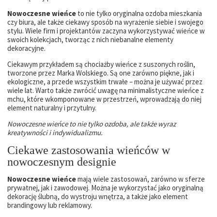
Nowoczesne wieńce
to nie tylko oryginalna ozdoba mieszkania
czy biura, ale także ciekawy sposób na wyrażenie siebie i swojego
stylu. Wiele firm i projektantów zaczyna wykorzystywać wieńce w
swoich kolekcjach, tworząc z nich niebanalne elementy
dekoracyjne.
Ciekawym przykładem są chociażby wieńce z suszonych roślin,
tworzone przez Marka Wolskiego. Są one zarówno piękne, jak i
ekologiczne, a przede wszystkim trwałe – można je używać przez
wiele lat. Warto także zwrócić uwagę na minimalistyczne wieńce z
mchu, które wkomponowane w przestrzeń, wprowadzają do niej
element naturalny i przytulny.
Nowoczesne wieńce to nie tylko ozdoba, ale także wyraz
kreatywności i indywidualizmu.
Ciekawe zastosowania wieńców w
nowoczesnym designie
Nowoczesne wieńce
mają wiele zastosowań, zarówno w sferze
prywatnej, jak i zawodowej. Można je wykorzystać jako oryginalną
dekorację ślubną, do wystroju wnętrza, a także jako element
brandingowy lub reklamowy.