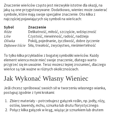
Znaczenie wieńców często jest niezwykle istotne dla okazji, na
jaką są one przygotowywane. Dodatkowo, wieniec może zawierać
symbole, które mają swoje specjalne znaczenie. Oto kilka z
najczęściej pojawiających się symboli na wieńcach:
Sybol
Znaczenie
Róże
Delikatność, miłość, szczęście, wdzięczność
Lilie
Czystość, niewinność, radość, nadzieja
Oliwka
Pokój, pojednanie, życzliwość, dobre życzenie
Dębowe liście
Siła, trwałość, zwycięstwo, nieśmiertelność
To tylko kilka przykładów z bogatej symboliki wieńców. Każdy
element wienca może mieć swoje znaczenie, dlatego warto
przyjrzeć się im uważnie. Teraz możesz lepiej zrozumieć, dlaczego
wieńce są tak ważne w różnych okolicznościach.
Jak Wykonać Własny Wieniec
Jeśli chcesz spróbować swoich sił w tworzeniu własnego wianka,
postępuj zgodnie z tymi krokami:
Zbierz materiały – potrzebujesz gałązek roślin, np. jodły, róży,
ostów, lawendy, mchu, sznurka lub drutu florystycznego.
Połącz kilka gałązek w krąg, wiążąc je sznurkiem lub drutem