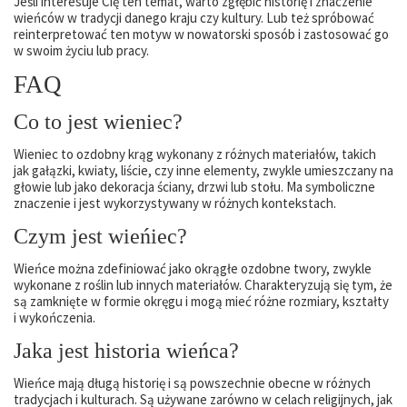
Jeśli interesuje Cię ten temat, warto zgłębić historię i znaczenie
wieńców w tradycji danego kraju czy kultury. Lub też spróbować
reinterpretować ten motyw w nowatorski sposób i zastosować go
w swoim życiu lub pracy.
FAQ
Co to jest wieniec?
Wieniec to ozdobny krąg wykonany z różnych materiałów, takich
jak gałązki, kwiaty, liście, czy inne elementy, zwykle umieszczany na
głowie lub jako dekoracja ściany, drzwi lub stołu. Ma symboliczne
znaczenie i jest wykorzystywany w różnych kontekstach.
Czym jest wieńiec?
Wieńce można zdefiniować jako okrągłe ozdobne twory, zwykle
wykonane z roślin lub innych materiałów. Charakteryzują się tym, że
są zamknięte w formie okręgu i mogą mieć różne rozmiary, kształty
i wykończenia.
Jaka jest historia wieńca?
Wieńce mają długą historię i są powszechnie obecne w różnych
tradycjach i kulturach. Są używane zarówno w celach religijnych, jak