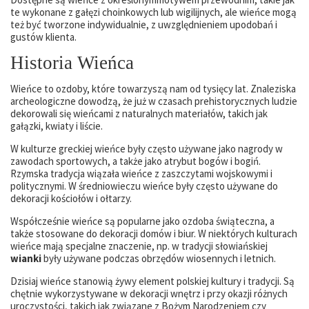
te wykonane z gałęzi choinkowych lub wigilijnych, ale wieńce mogą
też być tworzone indywidualnie, z uwzględnieniem upodobań i
gustów klienta.
Historia Wieńca
Wieńce to ozdoby, które towarzyszą nam od tysięcy lat. Znaleziska
archeologiczne dowodzą, że już w czasach prehistorycznych ludzie
dekorowali się wieńcami z naturalnych materiałów, takich jak
gałązki, kwiaty i liście.
W kulturze greckiej wieńce były często używane jako nagrody w
zawodach sportowych, a także jako atrybut bogów i bogiń.
Rzymska tradycja wiązała wieńce z zaszczytami wojskowymi i
politycznymi. W średniowieczu wieńce były często używane do
dekoracji kościołów i ołtarzy.
Współcześnie wieńce są popularne jako ozdoba świąteczna, a
także stosowane do dekoracji domów i biur. W niektórych kulturach
wieńce mają specjalne znaczenie, np. w tradycji słowiańskiej
wianki
były używane podczas obrzędów wiosennych i letnich.
Dzisiaj wieńce stanowią żywy element polskiej kultury i tradycji. Są
chętnie wykorzystywane w dekoracji wnętrz i przy okazji różnych
uroczystości, takich jak związane z Bożym Narodzeniem czy