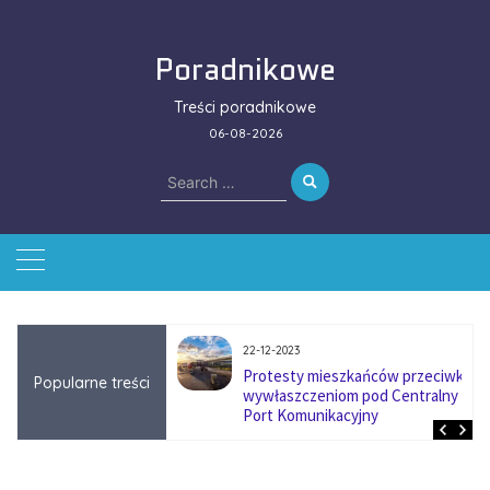
Skip
to
Poradnikowe
content
Treści poradnikowe
06-08-2026
Search
for:
22-12-2023
ować się na zmianę
Protesty mieszkańców przeciwko
Popularne treści
ą w firmach
wywłaszczeniom pod Centralny
?
Port Komunikacyjny