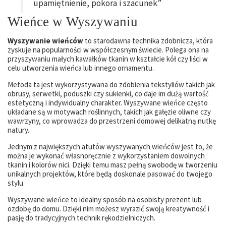
upamiętnienie, pokora i szacunek”
Wieńce w Wyszywaniu
Wyszywanie wieńców
to starodawna technika zdobnicza, która
zyskuje na popularności w współczesnym świecie. Polega ona na
przyszywaniu małych kawałków tkanin w kształcie kół czy liści w
celu utworzenia wieńca lub innego ornamentu.
Metoda ta jest wykorzystywana do zdobienia tekstyliów takich jak
obrusy, serwetki, poduszki czy sukienki, co daje im dużą wartość
estetyczną i indywidualny charakter. Wyszywane wieńce często
układane są w motywach roślinnych, takich jak gałęzie oliwne czy
wawrzyny, co wprowadza do przestrzeni domowej delikatną nutkę
natury.
Jednym z największych atutów wyszywanych wieńców jest to, że
można je wykonać własnoręcznie z wykorzystaniem dowolnych
tkanin i kolorów nici. Dzięki temu masz pełną swobodę w tworzeniu
unikalnych projektów, które będą doskonale pasować do twojego
stylu.
Wyszywane wieńce to idealny sposób na osobisty prezent lub
ozdobę do domu. Dzięki nim możesz wyrazić swoją kreatywność i
pasję do tradycyjnych technik rękodzielniczych.