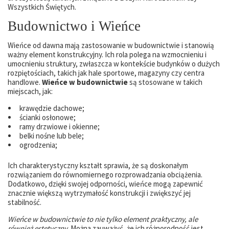
Wszystkich Świętych.
Budownictwo i Wieńce
Wieńce od dawna mają zastosowanie w budownictwie i stanowią
ważny element konstrukcyjny. Ich rola polega na wzmocnieniu i
umocnieniu struktury, zwłaszcza w kontekście budynków o dużych
rozpiętościach, takich jak hale sportowe, magazyny czy centra
handlowe.
Wieńce w budownictwie
są stosowane w takich
miejscach, jak:
krawędzie dachowe;
ścianki osłonowe;
ramy drzwiowe i okienne;
belki nośne lub bele;
ogrodzenia;
Ich charakterystyczny kształt sprawia, że są doskonałym
rozwiązaniem do równomiernego rozprowadzania obciążenia.
Dodatkowo, dzięki swojej odporności, wieńce mogą zapewnić
znacznie większą wytrzymałość konstrukcji i zwiększyć jej
stabilność.
Wieńce w budownictwie to nie tylko element praktyczny, ale
również estetyczny.
Można zauważyć, że ich różnorodność jest