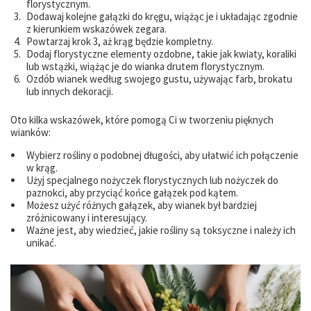
florystycznym.
Dodawaj kolejne gałązki do kręgu, wiążąc je i układając zgodnie
z kierunkiem wskazówek zegara.
Powtarzaj krok 3, aż krąg będzie kompletny.
Dodaj florystyczne elementy ozdobne, takie jak kwiaty, koraliki
lub wstążki, wiążąc je do wianka drutem florystycznym.
Ozdób wianek według swojego gustu, używając farb, brokatu
lub innych dekoracji.
Oto kilka wskazówek, które pomogą Ci w tworzeniu pięknych
wianków:
Wybierz rośliny o podobnej długości, aby ułatwić ich połączenie
w krąg.
Użyj specjalnego nożyczek florystycznych lub nożyczek do
paznokci, aby przyciąć końce gałązek pod kątem.
Możesz użyć różnych gałązek, aby wianek był bardziej
zróżnicowany i interesujący.
Ważne jest, aby wiedzieć, jakie rośliny są toksyczne i należy ich
unikać.