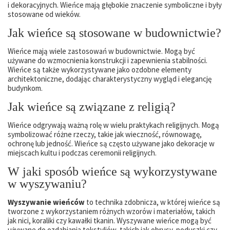
i dekoracyjnych. Wieńce mają głębokie znaczenie symboliczne i były
stosowane od wieków.
Jak wieńce są stosowane w budownictwie?
Wieńce mają wiele zastosowań w budownictwie. Mogą być
używane do wzmocnienia konstrukcji i zapewnienia stabilności.
Wieńce są także wykorzystywane jako ozdobne elementy
architektoniczne, dodając charakterystyczny wygląd i elegancję
budynkom.
Jak wieńce są związane z religią?
Wieńce odgrywają ważną rolę w wielu praktykach religijnych. Mogą
symbolizować różne rzeczy, takie jak wieczność, równowagę,
ochronę lub jedność. Wieńce są często używane jako dekoracje w
miejscach kultu i podczas ceremonii religijnych.
W jaki sposób wieńce są wykorzystywane
w wyszywaniu?
Wyszywanie wieńców
to technika zdobnicza, w której wieńce są
tworzone z wykorzystaniem różnych wzorów i materiałów, takich
jak nici, koraliki czy kawałki tkanin. Wyszywane wieńce mogą być
używane do ozdabiania tekstyliów, takich jak obrusy, poduszki czy