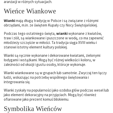
aranżacji w różnych sytuacjach.
Wieńce Wiankowe
Wianki
mają długą tradycję w Polsce i są związane z różnymi
obrzędami, m.in. ze świętem Kupały czy Nocy Świętojańskiej.
Podczas tego ostatniego święta,
wianki
wykonane z kwiatów,
traw i ziół, są wiankowane i puszczone w wodę, co ma zapewnić
młodzieży szczęście w miłości. Ta tradycja sięga XVIII wieku i
stanowi istotny element kultury polskiej.
Wianki są ręcznie wykonane i dekorowane kwiatami, zielonymi
łodygami i wstążkami. Mogą być różnej wielkości i koloru, w
zależności od okazji i gustu osoby, która je wykonuje.
Wianki wiankowane są w grupach lub samotnie. Zwyczaj ten łączy
ludzi, wskazując na potrzebę wspólnego świętowania i
integrowania się.
Wianki zyskały na popularności jako ozdoba głów podczas wesel lub
jako element dekoracyjny na przyjęciach. Mogą być również
ofiarowane jako prezent komuś bliskiemu.
Symbolika Wieńców