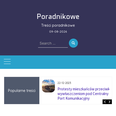
Skip
to
Poradnikowe
content
Treści poradnikowe
09-08-2026
Search
for:
22-12-2023
ować się na zmianę
Protesty mieszkańców przeciwko
Popularne treści
ą w firmach
wywłaszczeniom pod Centralny
?
Port Komunikacyjny