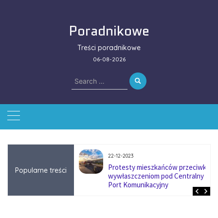
Skip
to
Poradnikowe
content
Treści poradnikowe
06-08-2026
Search
for:
22-12-2023
ować się na zmianę
Protesty mieszkańców przeciwko
Popularne treści
ą w firmach
wywłaszczeniom pod Centralny
?
Port Komunikacyjny