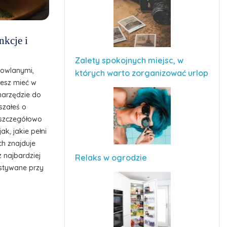
nkcje i
Zalety spokojnych miejsc, w
dowlanymi,
których warto zorganizować urlop
cesz mieć w
narzędzie do
szałeś o
z szczegółowo
ak, jakie pełni
ch znajduje
z najbardziej
Relaks w ogrodzie
stywane przy