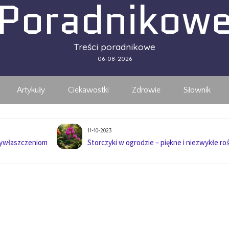
Poradnikow
Treści poradnikowe
06-08-2026
Artykuły
Ciekawostki
Zdrowie
Słownik
11-10-2023
wywłaszczeniom
Storczyki w ogrodzie – piękne i niezwykłe roś