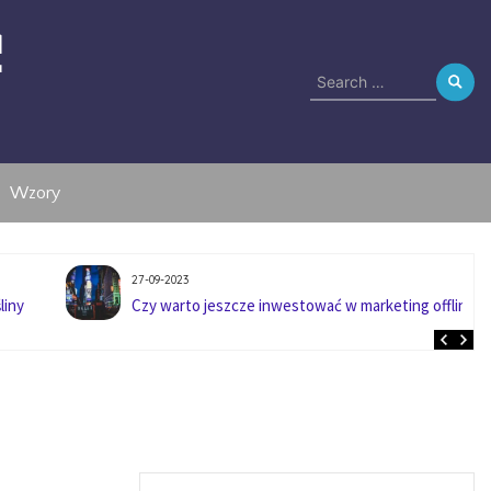
e
Search
for:
Wzory
27-09-2023
liny
Czy warto jeszcze inwestować w marketing offline?