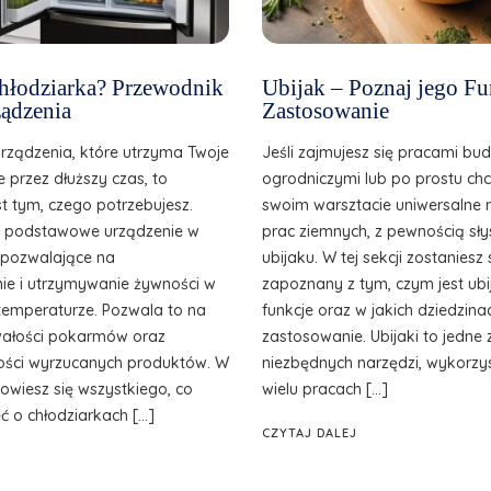
 chłodziarka? Przewodnik
Ubijak – Poznaj jego Fu
ądzenia
Zastosowanie
urządzenia, które utrzyma Twoje
Jeśli zajmujesz się pracami bu
e przez dłuższy czas, to
ogrodniczymi lub po prostu ch
st tym, czego potrzebujesz.
swoim warsztacie uniwersalne 
o podstawowe urządzenie w
prac ziemnych, z pewnością sły
, pozwalające na
ubijaku. W tej sekcji zostanies
e i utrzymywanie żywności w
zapoznany z tym, czym jest ubij
temperaturze. Pozwala to na
funkcje oraz w jakich dziedzina
wałości pokarmów oraz
zastosowanie. Ubijaki to jedne 
ilości wyrzucanych produktów. W
niezbędnych narzędzi, wykorzy
owiesz się wszystkiego, co
wielu pracach […]
ć o chłodziarkach […]
CZYTAJ DALEJ