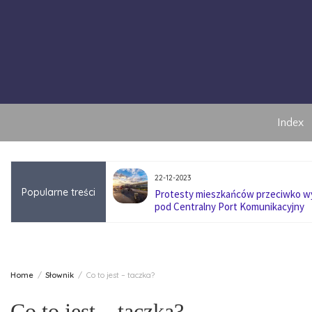
Skip
to
content
Index
22-12-2023
Popularne treści
anę pokoleniową w
Protesty mieszkańców przeciwko 
pod Centralny Port Komunikacyjny
Home
Słownik
Co to jest – taczka?
Co to jest – taczka?