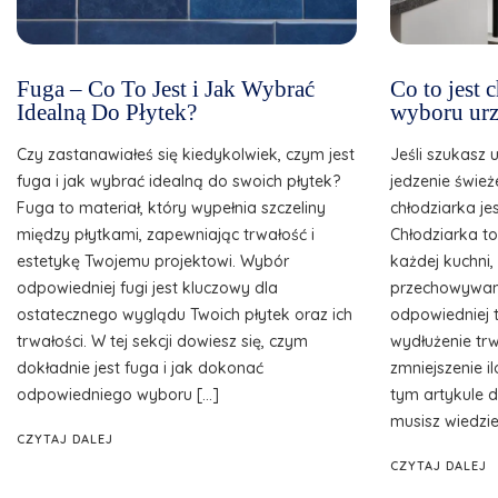
Fuga – Co To Jest i Jak Wybrać
Co to jest
Idealną Do Płytek?
wyboru urz
Czy zastanawiałeś się kiedykolwiek, czym jest
Jeśli szukasz 
fuga i jak wybrać idealną do swoich płytek?
jedzenie śwież
Fuga to materiał, który wypełnia szczeliny
chłodziarka je
między płytkami, zapewniając trwałość i
Chłodziarka t
estetykę Twojemu projektowi. Wybór
każdej kuchni
odpowiedniej fugi jest kluczowy dla
przechowywani
ostatecznego wyglądu Twoich płytek oraz ich
odpowiedniej 
trwałości. W tej sekcji dowiesz się, czym
wydłużenie tr
dokładnie jest fuga i jak dokonać
zmniejszenie 
odpowiedniego wyboru […]
tym artykule d
musisz wiedzie
CZYTAJ DALEJ
CZYTAJ DALEJ