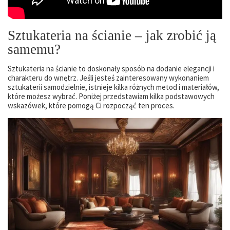
Sztukateria na ścianie – jak zrobić ją
samemu?
Sztukateria na ścianie to doskonały sposób na dodanie elegancji i
charakteru do wnętrz. Jeśli jesteś zainteresowany wykonaniem
sztukaterii samodzielnie, istnieje kilka różnych metod i materiałów,
które możesz wybrać. Poniżej przedstawiam kilka podstawowych
wskazówek, które pomogą Ci rozpocząć ten proces.