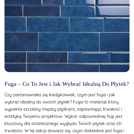
Fuga – Co To Jest i Jak Wybrać Idealną Do Płytek?
Czy zastanawiałeś się kiedykolwiek, czym jest fuga i jak
wybrać idealną do swoich płytek? Fuga to materiał, który
wypełnia szczeliny między płytkami, zapewniając trwałość i
estetykę Twojemu projektowi. Wybór odpowiedniej fugi jest
kluczowy dla ostatecznego wyglądu Twoich płytek oraz ich
trwałości. W tej sekcji dowiesz się, czym dokładnie jest fuga i