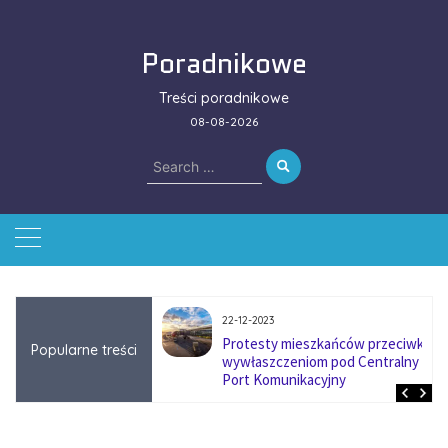
Skip
to
Poradnikowe
content
Treści poradnikowe
08-08-2026
Search
for:
22-12-2023
ować się na zmianę
Protesty mieszkańców przeciwko
Popularne treści
ą w firmach
wywłaszczeniom pod Centralny
?
Port Komunikacyjny