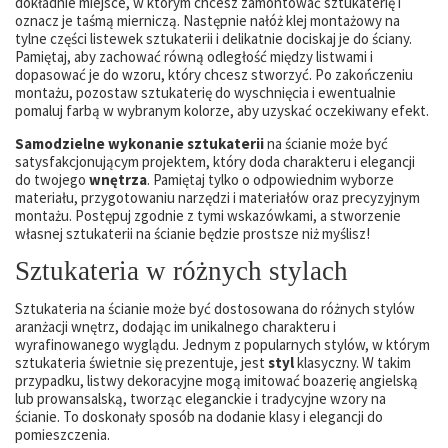
dokładnie miejsce, w którym chcesz zamontować sztukaterię i
oznacz je taśmą mierniczą. Następnie nałóż klej montażowy na
tylne części listewek sztukaterii i delikatnie dociskaj je do ściany.
Pamiętaj, aby zachować równą odległość między listwami i
dopasować je do wzoru, który chcesz stworzyć. Po zakończeniu
montażu, pozostaw sztukaterię do wyschnięcia i ewentualnie
pomaluj farbą w wybranym kolorze, aby uzyskać oczekiwany efekt.
Samodzielne wykonanie sztukaterii
na ścianie może być
satysfakcjonującym projektem, który doda charakteru i elegancji
do twojego
wnętrza
. Pamiętaj tylko o odpowiednim wyborze
materiału, przygotowaniu narzędzi i materiałów oraz precyzyjnym
montażu. Postępuj zgodnie z tymi wskazówkami, a stworzenie
własnej sztukaterii na ścianie będzie prostsze niż myślisz!
Sztukateria w różnych stylach
Sztukateria na ścianie może być dostosowana do różnych stylów
aranżacji wnętrz, dodając im unikalnego charakteru i
wyrafinowanego wyglądu. Jednym z popularnych stylów, w którym
sztukateria świetnie się prezentuje, jest
styl
klasyczny. W takim
przypadku, listwy dekoracyjne mogą imitować boazerię angielską
lub prowansalską, tworząc eleganckie i tradycyjne wzory na
ścianie. To doskonały sposób na dodanie klasy i elegancji do
pomieszczenia.