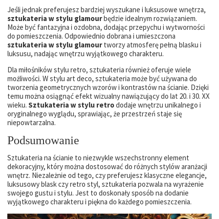
Jeśli jednak preferujesz bardziej wyszukane i luksusowe wnętrza,
sztukateria w stylu glamour
będzie idealnym rozwiązaniem.
Może być fantazyjna i ozdobna, dodając przepychu i wytworności
do pomieszczenia. Odpowiednio dobrana i umieszczona
sztukateria w stylu glamour
tworzy atmosferę pełną blasku i
luksusu, nadając wnętrzu wyjątkowego charakteru.
Dla miłośników stylu retro, sztukateria również oferuje wiele
możliwości. W stylu art deco, sztukateria może być używana do
tworzenia geometrycznych wzorów i kontrastów na ścianie. Dzięki
temu można osiągnąć efekt wizualny nawiązujący do lat 20. i 30. XX
wieku.
Sztukateria w stylu retro
dodaje wnętrzu unikalnego i
oryginalnego wyglądu, sprawiając, że przestrzeń staje się
niepowtarzalna.
Podsumowanie
Sztukateria na ścianie to niezwykle wszechstronny element
dekoracyjny, który można dostosować do różnych stylów aranżacji
wnętrz. Niezależnie od tego, czy preferujesz klasyczne elegancje,
luksusowy blask czy retro styl, sztukateria pozwala na wyrażenie
swojego gustu i stylu. Jest to doskonały sposób na dodanie
wyjątkowego charakteru i piękna do każdego pomieszczenia.