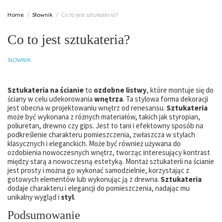
Home
Słownik
Co to jest sztukateria?
Co to jest sztukateria?
SŁOWNIK
Sztukateria na ścianie
to
ozdobne listwy
, które montuje się do
ściany w celu udekorowania
wnętrza
. Ta stylowa forma dekoracji
jest obecna w projektowaniu wnętrz od renesansu.
Sztukateria
może być wykonana z różnych materiałów, takich jak styropian,
poliuretan, drewno czy gips. Jest to tani i efektowny sposób na
podkreślenie charakteru pomieszczenia, zwłaszcza w stylach
klasycznych i eleganckich. Może być również używana do
ozdobienia nowoczesnych wnętrz, tworząc interesujący kontrast
między starą a nowoczesną estetyką. Montaż sztukaterii na ścianie
jest prosty i można go wykonać samodzielnie, korzystając z
gotowych elementów lub wykonując ją z drewna.
Sztukateria
dodaje charakteru i elegancji do pomieszczenia, nadając mu
unikalny wygląd i
styl
.
Podsumowanie