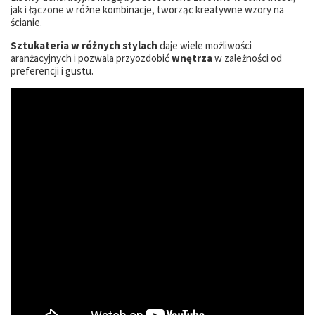
jak i łączone w różne kombinacje, tworząc kreatywne wzory na
ścianie.
Sztukateria w różnych stylach
daje wiele możliwości
aranżacyjnych i pozwala przyozdobić
wnętrza
w zależności od
preferencji i gustu.