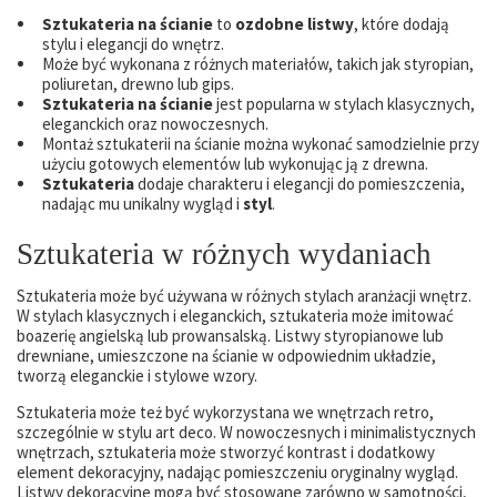
Sztukateria na ścianie
to
ozdobne listwy
, które dodają
stylu i elegancji do wnętrz.
Może być wykonana z różnych materiałów, takich jak styropian,
poliuretan, drewno lub gips.
Sztukateria na ścianie
jest popularna w stylach klasycznych,
eleganckich oraz nowoczesnych.
Montaż sztukaterii na ścianie można wykonać samodzielnie przy
użyciu gotowych elementów lub wykonując ją z drewna.
Sztukateria
dodaje charakteru i elegancji do pomieszczenia,
nadając mu unikalny wygląd i
styl
.
Sztukateria w różnych wydaniach
Sztukateria może być używana w różnych stylach aranżacji wnętrz.
W stylach klasycznych i eleganckich, sztukateria może imitować
boazerię angielską lub prowansalską. Listwy styropianowe lub
drewniane, umieszczone na ścianie w odpowiednim układzie,
tworzą eleganckie i stylowe wzory.
Sztukateria może też być wykorzystana we wnętrzach retro,
szczególnie w stylu art deco. W nowoczesnych i minimalistycznych
wnętrzach, sztukateria może stworzyć kontrast i dodatkowy
element dekoracyjny, nadając pomieszczeniu oryginalny wygląd.
Listwy dekoracyjne mogą być stosowane zarówno w samotności,