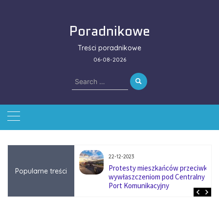
Skip
to
Poradnikowe
content
Treści poradnikowe
06-08-2026
Search
for:
22-12-2023
ować się na zmianę
Protesty mieszkańców przeciwko
Popularne treści
ą w firmach
wywłaszczeniom pod Centralny
?
Port Komunikacyjny