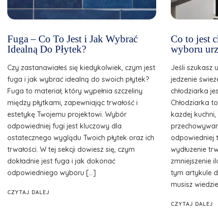
Fuga – Co To Jest i Jak Wybrać
Co to jest
Idealną Do Płytek?
wyboru urz
Czy zastanawiałeś się kiedykolwiek, czym jest
Jeśli szukasz 
fuga i jak wybrać idealną do swoich płytek?
jedzenie śwież
Fuga to materiał, który wypełnia szczeliny
chłodziarka je
między płytkami, zapewniając trwałość i
Chłodziarka t
estetykę Twojemu projektowi. Wybór
każdej kuchni
odpowiedniej fugi jest kluczowy dla
przechowywani
ostatecznego wyglądu Twoich płytek oraz ich
odpowiedniej 
trwałości. W tej sekcji dowiesz się, czym
wydłużenie tr
dokładnie jest fuga i jak dokonać
zmniejszenie 
odpowiedniego wyboru […]
tym artykule d
musisz wiedzie
CZYTAJ DALEJ
CZYTAJ DALEJ