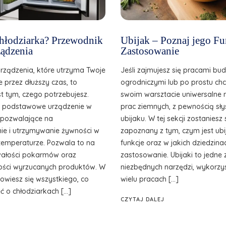
 chłodziarka? Przewodnik
Ubijak – Poznaj jego Fu
ądzenia
Zastosowanie
urządzenia, które utrzyma Twoje
Jeśli zajmujesz się pracami bu
e przez dłuższy czas, to
ogrodniczymi lub po prostu ch
st tym, czego potrzebujesz.
swoim warsztacie uniwersalne 
o podstawowe urządzenie w
prac ziemnych, z pewnością sły
, pozwalające na
ubijaku. W tej sekcji zostanies
e i utrzymywanie żywności w
zapoznany z tym, czym jest ubij
temperaturze. Pozwala to na
funkcje oraz w jakich dziedzina
wałości pokarmów oraz
zastosowanie. Ubijaki to jedne 
ilości wyrzucanych produktów. W
niezbędnych narzędzi, wykorzy
owiesz się wszystkiego, co
wielu pracach […]
ć o chłodziarkach […]
CZYTAJ DALEJ