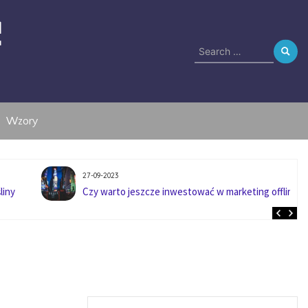
e
Search
for:
Wzory
27-09-2023
liny
Czy warto jeszcze inwestować w marketing offline?