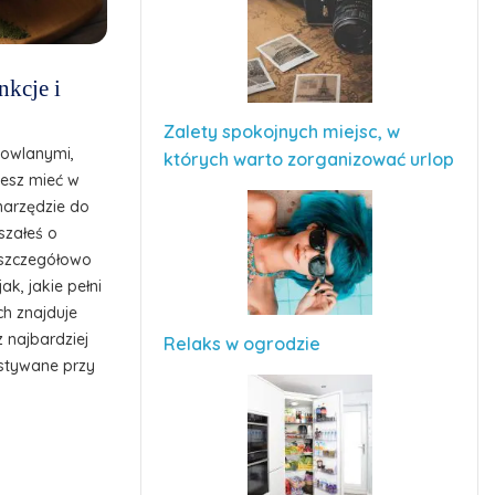
nkcje i
Zalety spokojnych miejsc, w
dowlanymi,
których warto zorganizować urlop
cesz mieć w
narzędzie do
szałeś o
z szczegółowo
ak, jakie pełni
ch znajduje
z najbardziej
Relaks w ogrodzie
stywane przy