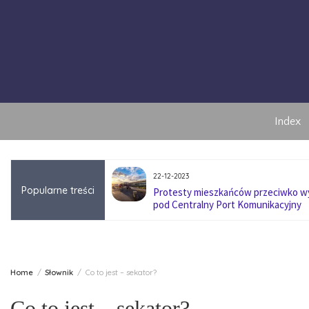
Skip
to
content
Index
22-12-2023
Popularne treści
anę pokoleniową w
Protesty mieszkańców przeciwko 
pod Centralny Port Komunikacyjny
Home
Słownik
Co to jest – sekator?
Co to jest – sekator?