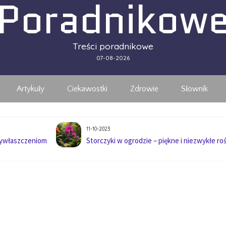
Poradnikow
Treści poradnikowe
07-08-2026
Artykuły
Ciekawostki
Zdrowie
Słownik
11-10-2023
wywłaszczeniom
Storczyki w ogrodzie – piękne i niezwykłe roś