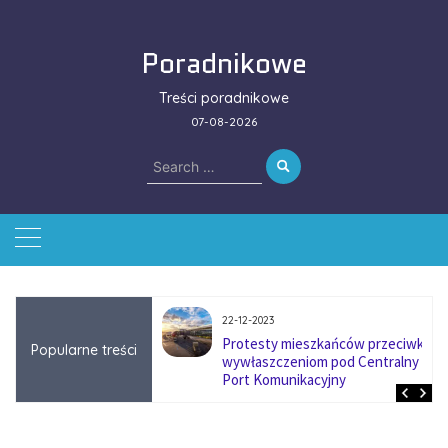
Skip
to
Poradnikowe
content
Treści poradnikowe
07-08-2026
Search
for:
22-12-2023
ować się na zmianę
Protesty mieszkańców przeciwko
Popularne treści
ą w firmach
wywłaszczeniom pod Centralny
?
Port Komunikacyjny