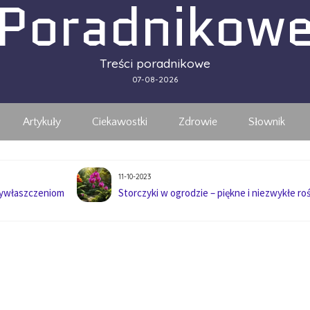
Poradnikow
Treści poradnikowe
07-08-2026
Artykuły
Ciekawostki
Zdrowie
Słownik
11-10-2023
wywłaszczeniom
Storczyki w ogrodzie – piękne i niezwykłe roś