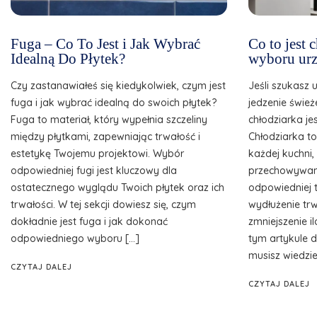
Fuga – Co To Jest i Jak Wybrać
Co to jest
Idealną Do Płytek?
wyboru urz
Czy zastanawiałeś się kiedykolwiek, czym jest
Jeśli szukasz 
fuga i jak wybrać idealną do swoich płytek?
jedzenie śwież
Fuga to materiał, który wypełnia szczeliny
chłodziarka je
między płytkami, zapewniając trwałość i
Chłodziarka t
estetykę Twojemu projektowi. Wybór
każdej kuchni
odpowiedniej fugi jest kluczowy dla
przechowywani
ostatecznego wyglądu Twoich płytek oraz ich
odpowiedniej 
trwałości. W tej sekcji dowiesz się, czym
wydłużenie tr
dokładnie jest fuga i jak dokonać
zmniejszenie 
odpowiedniego wyboru […]
tym artykule d
musisz wiedzie
CZYTAJ DALEJ
CZYTAJ DALEJ