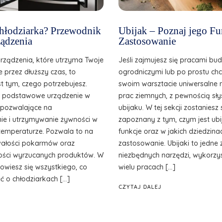
 chłodziarka? Przewodnik
Ubijak – Poznaj jego Fu
ądzenia
Zastosowanie
urządzenia, które utrzyma Twoje
Jeśli zajmujesz się pracami bu
e przez dłuższy czas, to
ogrodniczymi lub po prostu ch
st tym, czego potrzebujesz.
swoim warsztacie uniwersalne 
o podstawowe urządzenie w
prac ziemnych, z pewnością sły
, pozwalające na
ubijaku. W tej sekcji zostanies
e i utrzymywanie żywności w
zapoznany z tym, czym jest ubij
temperaturze. Pozwala to na
funkcje oraz w jakich dziedzina
wałości pokarmów oraz
zastosowanie. Ubijaki to jedne 
ilości wyrzucanych produktów. W
niezbędnych narzędzi, wykorzy
owiesz się wszystkiego, co
wielu pracach […]
ć o chłodziarkach […]
CZYTAJ DALEJ