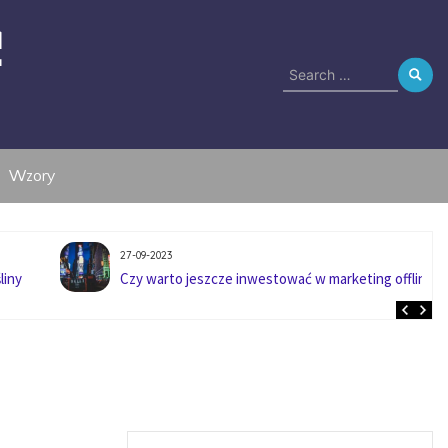
e
Search
for:
Wzory
27-09-2023
liny
Czy warto jeszcze inwestować w marketing offline?