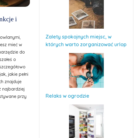
nkcje i
Zalety spokojnych miejsc, w
dowlanymi,
których warto zorganizować urlop
cesz mieć w
narzędzie do
szałeś o
z szczegółowo
ak, jakie pełni
ch znajduje
z najbardziej
Relaks w ogrodzie
stywane przy