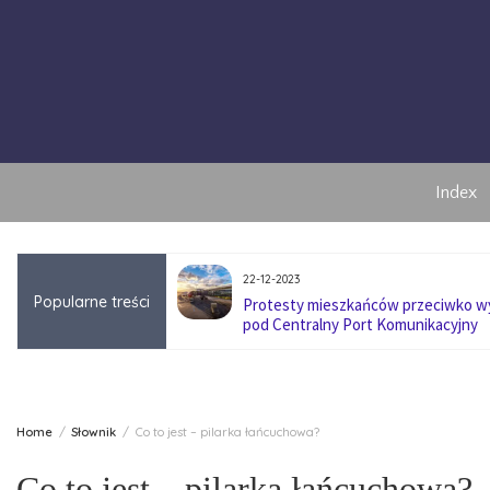
Skip
to
content
Index
22-12-2023
Popularne treści
anę pokoleniową w
Protesty mieszkańców przeciwko 
pod Centralny Port Komunikacyjny
Home
Słownik
Co to jest – pilarka łańcuchowa?
Co to jest – pilarka łańcuchowa?