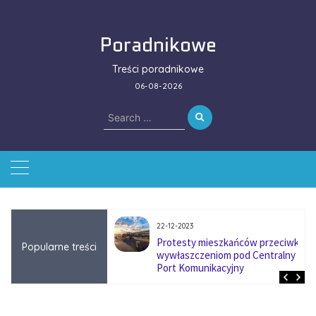
Skip
to
Poradnikowe
content
Treści poradnikowe
06-08-2026
Search
for:
22-12-2023
ować się na zmianę
Protesty mieszkańców przeciwko
Popularne treści
ą w firmach
wywłaszczeniom pod Centralny
?
Port Komunikacyjny