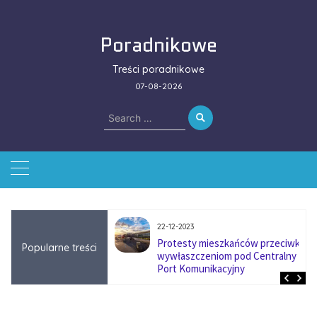
Skip
to
Poradnikowe
content
Treści poradnikowe
07-08-2026
Search
for:
22-12-2023
ować się na zmianę
Protesty mieszkańców przeciwko
Popularne treści
ą w firmach
wywłaszczeniom pod Centralny
?
Port Komunikacyjny