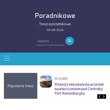
Skip
to
Poradnikowe
content
Treści poradnikowe
09-08-2026
Search
for:
22-12-2023
ować się na zmianę
Protesty mieszkańców przeciwko
Popularne treści
ą w firmach
wywłaszczeniom pod Centralny
?
Port Komunikacyjny