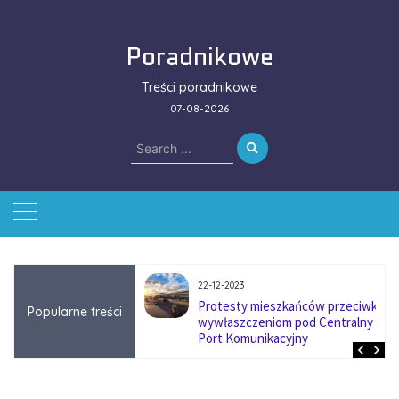
Skip
to
Poradnikowe
content
Treści poradnikowe
07-08-2026
Search
for:
22-12-2023
ować się na zmianę
Protesty mieszkańców przeciwko
Popularne treści
ą w firmach
wywłaszczeniom pod Centralny
?
Port Komunikacyjny