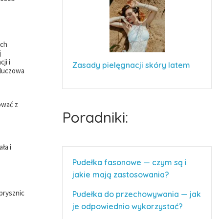
ach
j
ji i
Zasady pielęgnacji skóry latem
kluczowa
ować z
Poradniki:
ła i
Pudełka fasonowe — czym są i
jakie mają zastosowania?
 prysznic
Pudełka do przechowywania — jak
je odpowiednio wykorzystać?