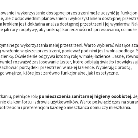
owanie i wykorzystanie dostępnej przestrzeni może uczynić ją funkcjona
ne, ale z odpowiednim planowaniem i wykorzystaniem dostępnej przestr
krokiem jest dokładna analiza dostępnej przestrzeni i jej wymiarów. Nal
kie jak rury i odpływy, aby uniknąć konieczności ich przesuwania, co może
malnego wykorzystania małej przestrzeni. Warto wybierać wiszące sza
 wrażenie większej przestrzeni, ponieważ pod nimi jest wolna podłoga. S
zienkę. Oświetlenie odgrywa istotną rolę w małej łazience. Jasne, równ
wnież rozważyć zastosowanie luster, które odbijają światło i powiększa
achować porządek i przestrzeń w małej łazience. Wybierając prostą,
 wnętrza, które jest zarówno funkcjonalne, jak i estetyczne.
kaniu, pełniące rolę
pomieszczenia sanitarnej higieny osobistej
. Je
nie dla komfortu i zdrowia użytkowników. Warto poświęcić czas na star
m potrzebom i preferencjom każdego mieszkańca domu czy mieszkania.