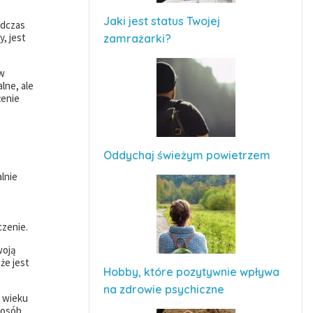
Jaki jest status Twojej
odczas
, jest
zamrażarki?
 w
lne, ale
żenie
Oddychaj świeżym powietrzem
lnie
czenie.
woją
że jest
Hobby, które pozytywnie wpływa
na zdrowie psychiczne
d wieku
 osób