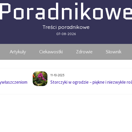
Poradnikow
Treści poradnikowe
07-08-2026
Artykuły
Ciekawostki
Zdrowie
Słownik
11-10-2023
wywłaszczeniom
Storczyki w ogrodzie – piękne i niezwykłe roś