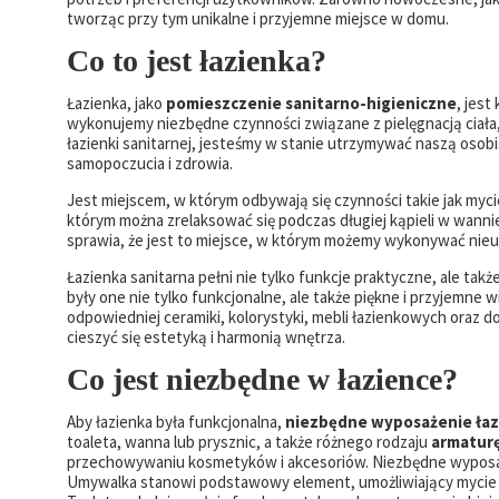
tworząc przy tym unikalne i przyjemne miejsce w domu.
Co to jest łazienka?
Łazienka, jako
pomieszczenie sanitarno-higieniczne
, jes
wykonujemy niezbędne czynności związane z pielęgnacją ciała,
łazienki sanitarnej, jesteśmy w stanie utrzymywać naszą osob
samopoczucia i zdrowia.
Jest miejscem, w którym odbywają się czynności takie jak mycie
którym można zrelaksować się podczas długiej kąpieli w wanni
sprawia, że jest to miejsce, w którym możemy wykonywać nieu
Łazienka sanitarna pełni nie tylko funkcje praktyczne, ale takż
były one nie tylko funkcjonalne, ale także piękne i przyjemne 
odpowiedniej ceramiki, kolorystyki, mebli łazienkowych oraz d
cieszyć się estetyką i harmonią wnętrza.
Co jest niezbędne w łazience?
Aby łazienka była funkcjonalna,
niezbędne wyposażenie łaz
toaleta, wanna lub prysznic, a także różnego rodzaju
armaturę
przechowywaniu kosmetyków i akcesoriów. Niezbędne wyposażen
Umywalka stanowi podstawowy element, umożliwiający mycie rąk