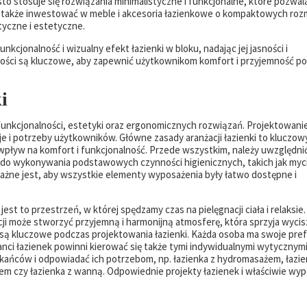
sto stosuje się rozwiązania minimalistyczne i funkcjonalne, które pozwal
o także inwestować w meble i akcesoria łazienkowe o kompaktowych roz
tyczne i estetyczne.
jonalność i wizualny efekt łazienki w bloku, nadając jej jasności i
stości są kluczowe, aby zapewnić użytkownikom komfort i przyjemność p
i
unkcjonalności, estetyki oraz ergonomicznych rozwiązań. Projektowani
e i potrzeby użytkowników. Główne zasady aranżacji łazienki to kluczow
wpływ na komfort i funkcjonalność. Przede wszystkim, należy uwzględni
 do wykonywania podstawowych czynności higienicznych, takich jak myc
ważne jest, aby wszystkie elementy wyposażenia były łatwo dostępne i
est to przestrzeń, w której spędzamy czas na pielęgnacji ciała i relaksie
ji może stworzyć przyjemną i harmonijną atmosferę, która sprzyja wycisz
 są kluczowe podczas projektowania łazienki. Każda osoba ma swoje pre
tanci łazienek powinni kierować się także tymi indywidualnymi wytycznymi
kańców i odpowiadać ich potrzebom, np. łazienka z hydromasażem, łazie
em czy łazienka z wanną. Odpowiednie projekty łazienek i właściwie wy