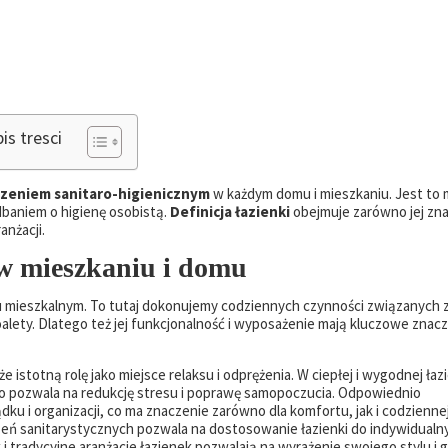
is tresci
zeniem sanitaro-higienicznym
w każdym domu i mieszkaniu. Jest to 
baniem o higienę osobistą.
Definicja łazienki
obejmuje zarówno jej zn
anżacji.
 w mieszkaniu i domu
 mieszkalnym. To tutaj dokonujemy codziennych czynności związanych z
toalety. Dlatego też jej funkcjonalność i wyposażenie mają kluczowe znacz
e istotną rolę jako miejsce relaksu i odprężenia. W ciepłej i wygodnej łaz
 co pozwala na redukcję stresu i poprawę samopoczucia. Odpowiednio
 i organizacji, co ma znaczenie zarówno dla komfortu, jak i codzienne
eń sanitarystycznych pozwala na dostosowanie łazienki do indywidualn
 tradycyjne aranżacje łazienek pozwalają na wyrażenie swojego stylu i 