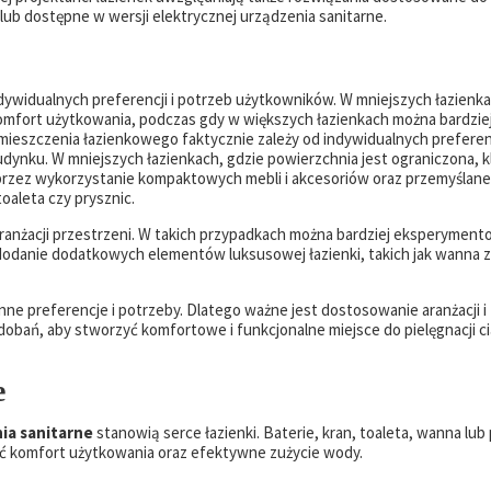
lub dostępne w wersji elektrycznej urządzenia sanitarne.
dywidualnych preferencji i potrzeb użytkowników. W mniejszych łazienk
komfort użytkowania, podczas gdy w większych łazienkach można bardzie
ieszczenia łazienkowego faktycznie zależy od indywidualnych preferenc
ynku. W mniejszych łazienkach, gdzie powierzchnia jest ograniczona, 
oprzez wykorzystanie kompaktowych mebli i akcesoriów oraz przemyślane
oaleta czy prysznic.
anżacji przestrzeni. W takich przypadkach można bardziej eksperyment
dodanie dodatkowych elementów luksusowej łazienki, takich jak wanna z
 inne preferencje i potrzeby. Dlatego ważne jest dostosowanie aranżacji i
obań, aby stworzyć komfortowe i funkcjonalne miejsce do pielęgnacji cia
e
ia sanitarne
stanowią serce łazienki. Baterie, kran, toaleta, wanna lub
 komfort użytkowania oraz efektywne zużycie wody.