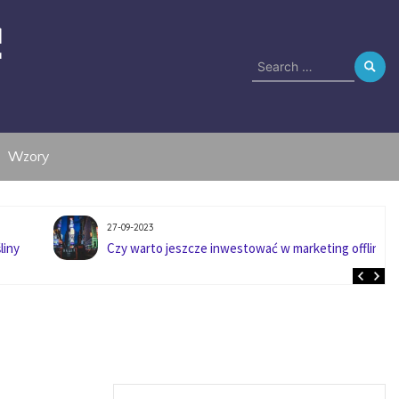
e
Search
for:
Wzory
27-09-2023
liny
Czy warto jeszcze inwestować w marketing offline?