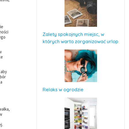
ie
ności
Zalety spokojnych miejsc, w
ego
których warto zorganizować urlop
w
ce
 aby
ybór
na
Relaks w ogrodzie
walka,
 w
j.