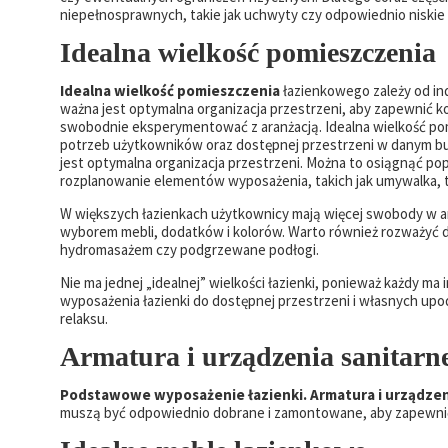
niepełnosprawnych, takie jak uchwyty czy odpowiednio niskie 
Idealna wielkość pomieszczenia
Idealna wielkość pomieszczenia
łazienkowego zależy od in
ważna jest optymalna organizacja przestrzeni, aby zapewnić 
swobodnie eksperymentować z aranżacją. Idealna wielkość pom
potrzeb użytkowników oraz dostępnej przestrzeni w danym bud
jest optymalna organizacja przestrzeni. Można to osiągnąć p
rozplanowanie elementów wyposażenia, takich jak umywalka, t
W większych łazienkach użytkownicy mają więcej swobody w ar
wyborem mebli, dodatków i kolorów. Warto również rozważyć 
hydromasażem czy podgrzewane podłogi.
Nie ma jednej „idealnej” wielkości łazienki, ponieważ każdy ma
wyposażenia łazienki do dostępnej przestrzeni i własnych upod
relaksu.
Armatura i urządzenia sanitarn
Podstawowe wyposażenie łazienki. Armatura i urządzen
muszą być odpowiednio dobrane i zamontowane, aby zapewnić