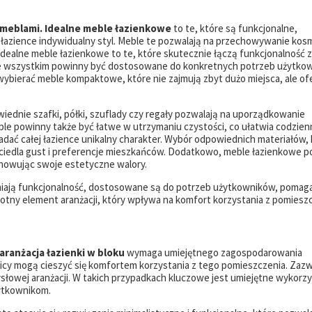
 meblami. Idealne meble łazienkowe
to te, które są funkcjonalne,
łazience indywidualny styl. Meble te pozwalają na przechowywanie ko
Idealne meble łazienkowe to te, które skutecznie łączą funkcjonalność z
ede wszystkim powinny być dostosowane do konkretnych potrzeb użytko
wybierać meble kompaktowe, które nie zajmują zbyt dużo miejsca, ale of
ednie szafki, półki, szuflady czy regały pozwalają na uporządkowanie
le powinny także być łatwe w utrzymaniu czystości, co ułatwia codzien
adać całej łazience unikalny charakter. Wybór odpowiednich materiałów,
rciedla gust i preferencje mieszkańców. Dodatkowo, meble łazienkowe 
achowując swoje estetyczne walory.
niają funkcjonalność, dostosowane są do potrzeb użytkowników, pomag
stotny element aranżacji, który wpływa na komfort korzystania z pomiesz
aranżacja łazienki w bloku
wymaga umiejętnego zagospodarowania
wnicy mogą cieszyć się komfortem korzystania z tego pomieszczenia. Zaz
słowej aranżacji. W takich przypadkach kluczowe jest umiejętne wykorz
ytkownikom.