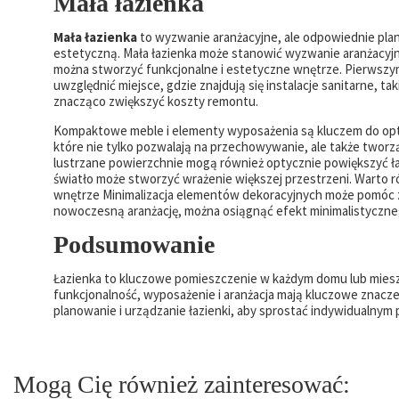
Mała łazienka
Mała łazienka
to wyzwanie aranżacyjne, ale odpowiednie plan
estetyczną. Mała łazienka może stanowić wyzwanie aranżacyj
można stworzyć funkcjonalne i estetyczne wnętrze. Pierwszym 
uwzględnić miejsce, gdzie znajdują się instalacje sanitarne, ta
znacząco zwiększyć koszty remontu.
Kompaktowe meble i elementy wyposażenia są kluczem do opty
które nie tylko pozwalają na przechowywanie, ale także tworzą
lustrzane powierzchnie mogą również optycznie powiększyć ła
światło może stworzyć wrażenie większej przestrzeni. Warto ró
wnętrze Minimalizacja elementów dekoracyjnych może pomóc z
nowoczesną aranżację, można osiągnąć efekt minimalistycznego
Podsumowanie
Łazienka to kluczowe pomieszczenie w każdym domu lub miesz
funkcjonalność, wyposażenie i aranżacja mają kluczowe znacze
planowanie i urządzanie łazienki, aby sprostać indywidualny
Mogą Cię również zainteresować: