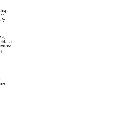
lną i
zeni
eży
fki,
zklane i
omierne
ją
j
anne