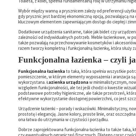
Toaleta, z kolei, spełnia fundamentalną rolę w utrzymaniu higi
Wybór między wanną a prysznicem zależy od preferencji użytko
gdy prysznic jest bardziej ekonomiczną opcją, pozwalającą na o
kluczowym elementem zapewniającym dostęp do ciepłej i zimne
Dodatkowe urządzenia sanitarne, takie jak bidet czy urządzen
zależności od indywidualnych potrzeb. Meble łazienkowe, w po
także pozwalają na przechowywanie kosmetyków i akcesoriów,
razem tworzy kompletną i funkcjonalną łazienkę, która służy
Funkcjonalna łazienka – czyli j
Funkcjonalna łazienka
to taka, która spełnia wszystkie pot
pomieszczenie, w którym elementy wyposażenia i aranżacja są
wykorzystana. Ł
azienka urządzona
w minimalistycznym, now
względem funkcjonalności, ale też jeśli chodzi o kwestie wizua
podstawowe potrzeby higieniczne, ale także przestrzeń, która 
efektywne wykorzystanie dostępnej powierzchni, co jest szcz
Urządzenie łazienki – porady i wskazówki. Minimalistyczny, now
prostotę i elegancję. Jasne kolory, proste linie, oraz oszczędn
ona łatwa do utrzymania w czystości i porządku.
Dobrze zaprojektowana funkcjonalna łazienka to także taka, 
czy ewentualnych ograniczeń fizycznych. Dlatego coraz częśc