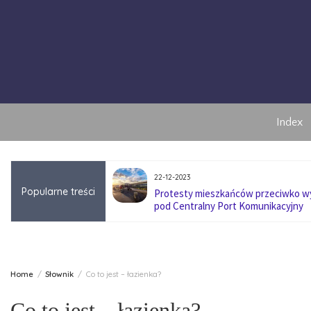
Skip
to
content
Index
22-12-2023
Popularne treści
anę pokoleniową w
Protesty mieszkańców przeciwko 
pod Centralny Port Komunikacyjny
Home
Słownik
Co to jest – łazienka?
Co to jest – łazienka?