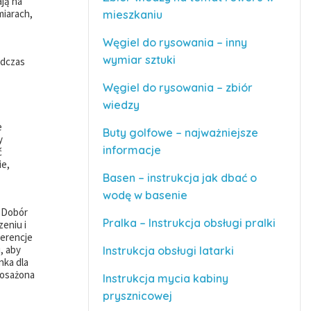
ają na
miarach,
mieszkaniu
Węgiel do rysowania – inny
wymiar sztuki
odczas
Węgiel do rysowania – zbiór
wiedzy
e
Buty golfowe – najważniejsze
y
informacje
ć
ie,
Basen – instrukcja jak dbać o
wodę w basenie
. Dobór
Pralka – Instrukcja obsługi pralki
eniu i
ferencje
, aby
Instrukcja obsługi latarki
nka dla
posażona
Instrukcja mycia kabiny
prysznicowej