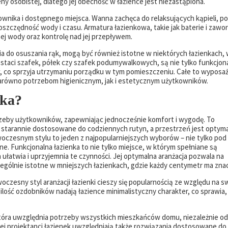
eny osobistej, dlatego jej obecność w łazience jest niezastąpiona.
wnika i dostępnego miejsca. Wanna zachęca do relaksujących kąpieli, p
szczędność wody i czasu. Armatura łazienkowa, takie jak baterie i zawory
j wody oraz kontrolę nad jej przepływem.
ia do osuszania rąk, mogą być również istotne w niektórych łazienkach,
staci szafek, półek czy szafek podumywalkowych, są nie tylko funkcjona
 co sprzyja utrzymaniu porządku w tym pomieszczeniu. Całe to wyposa
 zarówno potrzebom higienicznym, jak i estetycznym użytkowników.
aka?
rzeby użytkowników, zapewniając jednocześnie komfort i wygodę. To
 starannie dostosowane do codziennych rutyn, a przestrzeń jest optyma
oczesnym stylu to jeden z najpopularniejszych wyborów – nie tylko pod
lne. Funkcjonalna łazienka to nie tylko miejsce, w którym spełniane są
ułatwia i uprzyjemnia te czynności. Jej optymalna aranżacja pozwala na
ególnie istotne w mniejszych łazienkach, gdzie każdy centymetr ma zna
oczesny styl aranżacji łazienki cieszy się popularnością ze względu na s
a ilość ozdobników nadają łazience minimalistyczny charakter, co sprawia, 
która uwzględnia potrzeby wszystkich mieszkańców domu, niezależnie o
iej projektanci łazienek uwzględniają także rozwiązania dostosowane do