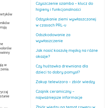
Czyszczenie szamba – klucz do
higieny i funkcjonalności
smetyków
Odzyskanie ziemi wywłaszczonej
wników
w czasach PRL-u
erują
Odszkodowanie za
wywłaszczenie
ne
 kolorów
Jak nosić koszulę męską na różne
powinny
okazje?
ają w
Czy huśtawka drewniana dla
czenia.
dzieci to dobry pomysł?
Zakup telewizora – zbiór wiedzy
Czajnik ceramiczny –
wyczaj
ystanie
najważniejsze informacje
Zbiór wiedzy na temat roweru w