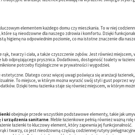
t kluczowym elementem każdego domu czy mieszkania. To w niej codzienn
 które są nieodzowne dla naszego zdrowia i komfortu. Dzięki funkcjonal
istą higienę na odpowiednim poziomie, co ma istotne znaczenie dla nasz
 rąk, twarzy i ciała, a także czyszczenie zębów. Jest również miejscem, 
e lub odprężającego prysznica. Dodatkowo, dostępność toalety w łazien
niknione potrzeby fizjologiczne w prywatności i wygodzieŁ
e estetyczne. Dlatego coraz więcej uwagi poświęca się aranżacji łazienek,
wizualnie. To miejsce, w którym można wyrazić swój styl i gust poprzez w
odatków. Dzięki temu łazienka staje się również miejscem, w którym moż
ienki
obejmuje przede wszystkim podstawowe elementy, takie jak umy
 i urządzenia sanitarne
. Meble łazienkowe pełnią również ważną rolę
ie łazienki to kluczowy element, który zapewnia jej funkcjonalność.
 i twarzy, co jest nieodzowną częścią codziennej rutyny pielęgnacyjne