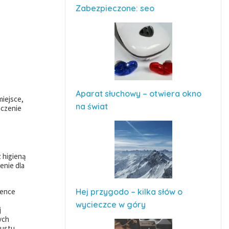
Zabezpieczone: seo
Aparat słuchowy – otwiera okno
miejsce,
na świat
aczenie
 higieną
enie dla
ience
Hej przygodo – kilka słów o
wycieczce w góry
j
ych
gustu,