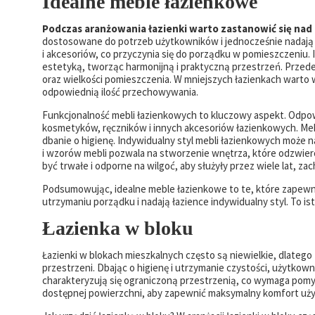
Idealne meble łazienkowe
Podczas aranżowania łazienki warto zastanowić się nad
dostosowane do potrzeb użytkowników i jednocześnie nadają 
i akcesoriów, co przyczynia się do porządku w pomieszczeniu. 
estetyką, tworząc harmonijną i praktyczną przestrzeń. Prz
oraz wielkości pomieszczenia. W mniejszych łazienkach warto 
odpowiednią ilość przechowywania.
Funkcjonalność mebli łazienkowych to kluczowy aspekt. Odpowi
kosmetyków, ręczników i innych akcesoriów łazienkowych. Meb
dbanie o higienę. Indywidualny styl mebli łazienkowych może n
i wzorów mebli pozwala na stworzenie wnętrza, które odzwie
być trwałe i odporne na wilgoć, aby służyły przez wiele lat, z
Podsumowując, idealne meble łazienkowe to te, które zapew
utrzymaniu porządku i nadają łazience indywidualny styl. To i
Łazienka w bloku
Łazienki w blokach mieszkalnych często są niewielkie, dlatego
przestrzeni. Dbając o higienę i utrzymanie czystości, użytko
charakteryzują się ograniczoną przestrzenią, co wymaga pomy
dostępnej powierzchni, aby zapewnić maksymalny komfort uż