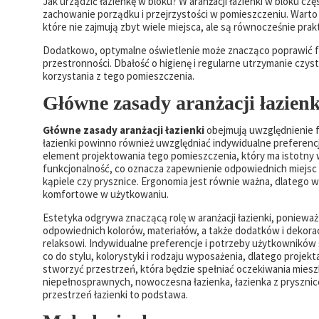
Jak urządzić łazienkę w bloku? W aranżacji łazienki w bloku czę
zachowanie porządku i przejrzystości w pomieszczeniu. Wart
które nie zajmują zbyt wiele miejsca, ale są równocześnie prak
Dodatkowo, optymalne oświetlenie może znacząco poprawić funkc
przestronności. Dbałość o higienę i regularne utrzymanie czy
korzystania z tego pomieszczenia.
Główne zasady aranżacji łazienk
Główne zasady aranżacji łazienki
obejmują uwzględnienie f
łazienki powinno również uwzględniać indywidualne preferencj
element projektowania tego pomieszczenia, który ma istotny 
funkcjonalność, co oznacza zapewnienie odpowiednich miejsc
kąpiele czy prysznice. Ergonomia jest równie ważna, dlatego 
komfortowe w użytkowaniu.
Estetyka odgrywa znaczącą rolę w aranżacji łazienki, ponieważ j
odpowiednich kolorów, materiałów, a także dodatków i dekorac
relaksowi. Indywidualne preferencje i potrzeby użytkowników
co do stylu, kolorystyki i rodzaju wyposażenia, dlatego projek
stworzyć przestrzeń, która będzie spełniać oczekiwania miesz
niepełnosprawnych, nowoczesna łazienka, łazienka z prysznic
przestrzeń łazienki to podstawa.