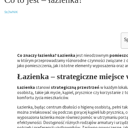
SŁOWNIK
Sp
Co znaczy łazienka? Łazienka
jest nieodzownym
pomieszc
w którym przeprowadzamy różnorodne czynności związane z d
jako pomieszczenia, jak i istotne elementy wyposażenia oraz ar
Łazienka – strategiczne miejsce
Łazienka
stanowi
strategiczną przestrzeń
w każdym lokalu
osobistą, takie jak mycie, kąpiel, prysznice czy korzystanie z 
komfortu życia mieszkańców.
Łazienka, będąc centrum dbałości o higienę osobistą, pełni takż
można zrelaksować się podczas gorącej kąpieli lub prysznica,
wyposażona łazienka może również pomóc w utrzymaniu porządku
efektywności. Dostępność różnych rodzajów armatury i urządz
potrzeb i preferencji użytkowników. Zarówno nowoczesne, jak i