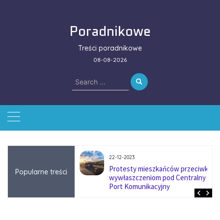
Skip
to
Poradnikowe
content
Treści poradnikowe
08-08-2026
Search
for:
22-12-2023
ować się na zmianę
Protesty mieszkańców przeciwko
Popularne treści
ą w firmach
wywłaszczeniom pod Centralny
?
Port Komunikacyjny