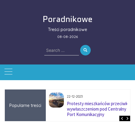
Skip
to
Poradnikowe
content
Treści poradnikowe
08-08-2026
Search
for:
22-12-2023
ować się na zmianę
Protesty mieszkańców przeciwko
Popularne treści
ą w firmach
wywłaszczeniom pod Centralny
?
Port Komunikacyjny