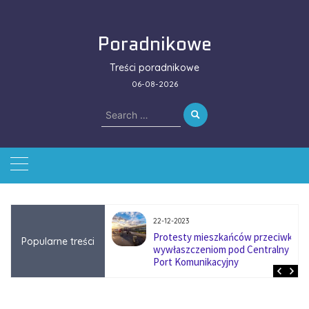
Skip
to
Poradnikowe
content
Treści poradnikowe
06-08-2026
Search
for:
22-12-2023
ować się na zmianę
Protesty mieszkańców przeciwko
Popularne treści
ą w firmach
wywłaszczeniom pod Centralny
?
Port Komunikacyjny