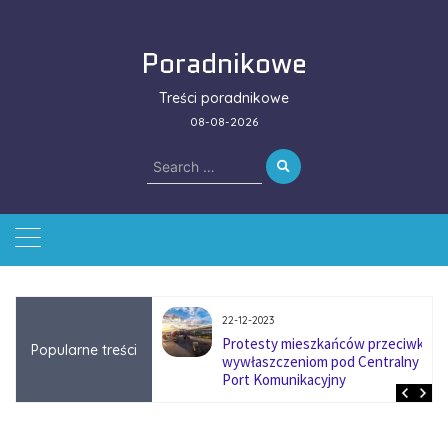
Skip
to
Poradnikowe
content
Treści poradnikowe
08-08-2026
Search
for:
22-12-2023
ować się na zmianę
Protesty mieszkańców przeciwko
Popularne treści
ą w firmach
wywłaszczeniom pod Centralny
?
Port Komunikacyjny