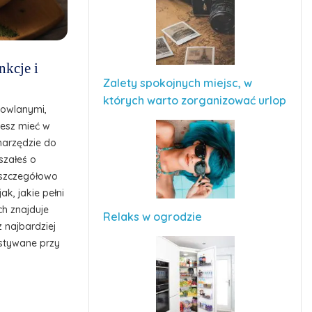
nkcje i
Zalety spokojnych miejsc, w
których warto zorganizować urlop
dowlanymi,
cesz mieć w
narzędzie do
szałeś o
z szczegółowo
ak, jakie pełni
ch znajduje
Relaks w ogrodzie
z najbardziej
stywane przy