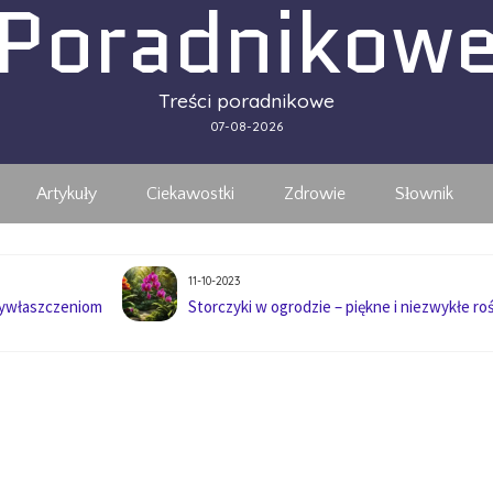
Poradnikow
Treści poradnikowe
07-08-2026
Artykuły
Ciekawostki
Zdrowie
Słownik
11-10-2023
wywłaszczeniom
Storczyki w ogrodzie – piękne i niezwykłe roś