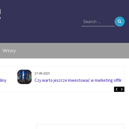
e
Search
for:
Wzory
27-09-2023
liny
Czy warto jeszcze inwestować w marketing offline?