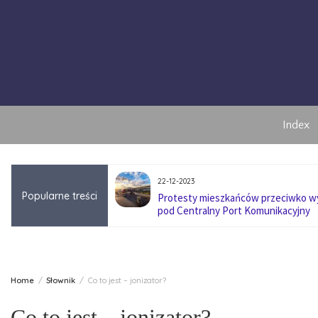
Skip
to
content
Index
22-12-2023
Popularne treści
anę pokoleniową w
Protesty mieszkańców przeciwko 
pod Centralny Port Komunikacyjny
Home
Słownik
Co to jest – jonizator?
Co to jest – jonizator?