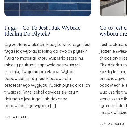
Fuga – Co To Jest i Jak Wybrać
Co to jest
Idealną Do Płytek?
wyboru urz
Czy zastanawiałeś się kiedykolwiek, czym jest
Jeśli szukasz 
fuga i jak wybrać idealną do swoich płytek?
jedzenie śwież
Fuga to materiał, który wypełnia szczeliny
chłodziarka je
między płytkami, zapewniając trwałość i
Chłodziarka t
estetykę Twojemu projektowi. Wybór
każdej kuchni
odpowiedniej fugi jest kluczowy dla
przechowywani
ostatecznego wyglądu Twoich płytek oraz ich
odpowiedniej 
trwałości. W tej sekcji dowiesz się, czym
wydłużenie tr
dokładnie jest fuga i jak dokonać
zmniejszenie 
odpowiedniego wyboru […]
tym artykule d
musisz wiedzie
CZYTAJ DALEJ
CZYTAJ DALEJ