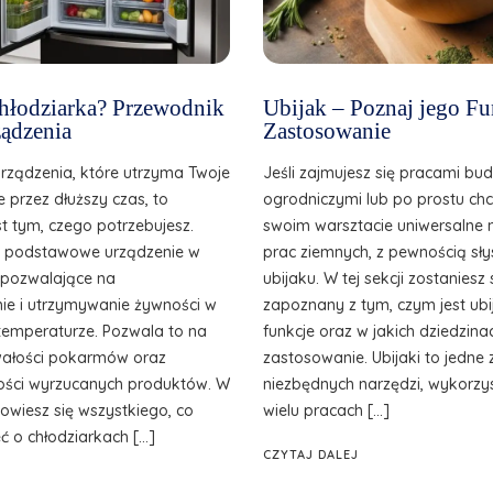
 chłodziarka? Przewodnik
Ubijak – Poznaj jego Fu
ądzenia
Zastosowanie
urządzenia, które utrzyma Twoje
Jeśli zajmujesz się pracami bu
e przez dłuższy czas, to
ogrodniczymi lub po prostu ch
st tym, czego potrzebujesz.
swoim warsztacie uniwersalne 
o podstawowe urządzenie w
prac ziemnych, z pewnością sły
, pozwalające na
ubijaku. W tej sekcji zostanies
e i utrzymywanie żywności w
zapoznany z tym, czym jest ubij
temperaturze. Pozwala to na
funkcje oraz w jakich dziedzina
wałości pokarmów oraz
zastosowanie. Ubijaki to jedne 
ilości wyrzucanych produktów. W
niezbędnych narzędzi, wykorzy
owiesz się wszystkiego, co
wielu pracach […]
ć o chłodziarkach […]
CZYTAJ DALEJ