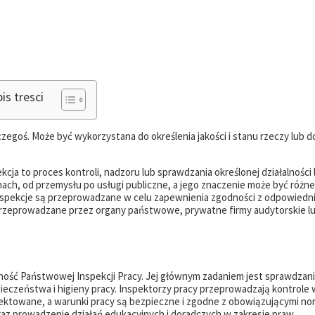
is tresci
egoś. Może być wykorzystana do określenia jakości i stanu rzeczy lub d
kcja to proces kontroli, nadzoru lub sprawdzania określonej działalności 
ach, od przemysłu po usługi publiczne, a jego znaczenie może być różn
inspekcje są przeprowadzane w celu zapewnienia zgodności z odpowiedn
 przeprowadzane przez organy państwowe, prywatne firmy audytorskie l
alność Państwowej Inspekcji Pracy. Jej głównym zadaniem jest sprawdzani
eczeństwa i higieny pracy. Inspektorzy pracy przeprowadzają kontrole 
ektowane, a warunki pracy są bezpieczne i zgodne z obowiązującymi no
raz prowadzenie działań edukacyjnych i doradczych w zakresie praw