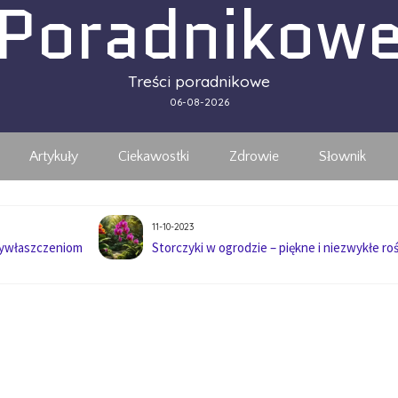
Poradnikow
Treści poradnikowe
06-08-2026
Artykuły
Ciekawostki
Zdrowie
Słownik
11-10-2023
wywłaszczeniom
Storczyki w ogrodzie – piękne i niezwykłe roś