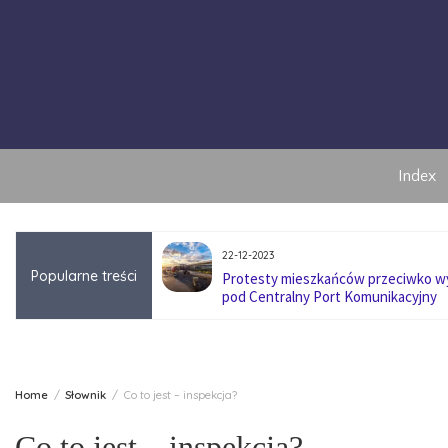
Skip
to
content
Index
22-12-2023
Popularne treści
anę pokoleniową w
Protesty mieszkańców przeciwko 
pod Centralny Port Komunikacyjny
Home
Słownik
Co to jest – inspekcja?
Co to jest – inspekcja?