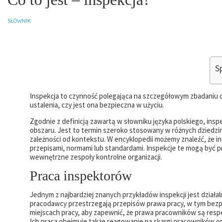
SŁOWNIK
Sp
Inspekcja to czynność polegająca na szczegółowym zbadaniu cz
ustalenia, czy jest ona bezpieczna w użyciu.
Zgodnie z definicją zawartą w słowniku języka polskiego, inspe
obszaru. Jest to termin szeroko stosowany w różnych dziedzin
zależności od kontekstu. W encyklopedii możemy znaleźć, że 
przepisami, normami lub standardami. Inspekcje te mogą być
wewnętrzne zespoły kontrolne organizacji.
Praca inspektorów
Jednym z najbardziej znanych przykładów inspekcji jest dział
pracodawcy przestrzegają przepisów prawa pracy, w tym bezpi
miejscach pracy, aby zapewnić, że prawa pracowników są resp
Ich praca obejmuje także reagowanie na skargi pracowników o