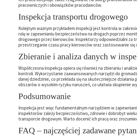
pracowniczych i obowiązków pracodawców.
Inspekcja transportu drogowego
Kolejnym ważnym przykładem inspekcji jest kontrola w zakre
rolę w zapewnianiu bezpieczeństwa na drogach poprzez moni
drogowego przez kierowców. Inspektorzy odpowiedzialni za t
przestrzeganie czasu pracy kierowców oraz zastosowanie się
Zbieranie i analiza danych w insp
Współczesna inspekcja opiera się również na zbieraniu i anali
kontroli. Wykorzystanie zaawansowanych narzędzi do gromadz
danej dziedzinie, co przekłada się na skuteczniejsze działania
obszarów o wysokim ryzyku naruszeń, co ułatwia skupienie wys
Podsumowanie
Inspekcja jest więc fundamentalnym narzędziem w zapewnianiu
inspektorów zależy bezpieczeństwo, zdrowie i dobrobyt wielu o
transporcie drogowym. Warto docenić ich pracę oraz zrozumie
FAQ – najczęściej zadawane pytani