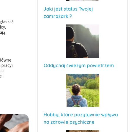
Jaki jest status Twojej
zamrażarki?
głaszać
icy,
ają
Główne
 pracy i
Oddychaj świeżym powietrzem
a i
 i
Hobby, które pozytywnie wpływa
na zdrowie psychiczne