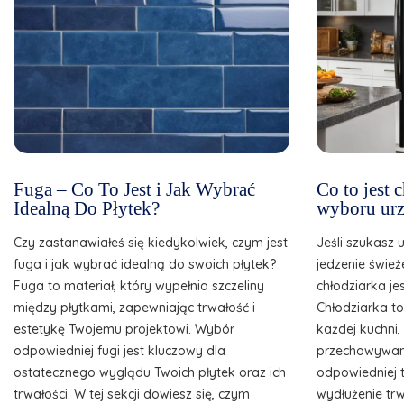
Fuga – Co To Jest i Jak Wybrać
Co to jest
Idealną Do Płytek?
wyboru urz
Czy zastanawiałeś się kiedykolwiek, czym jest
Jeśli szukasz 
fuga i jak wybrać idealną do swoich płytek?
jedzenie śwież
Fuga to materiał, który wypełnia szczeliny
chłodziarka je
między płytkami, zapewniając trwałość i
Chłodziarka t
estetykę Twojemu projektowi. Wybór
każdej kuchni
odpowiedniej fugi jest kluczowy dla
przechowywani
ostatecznego wyglądu Twoich płytek oraz ich
odpowiedniej 
trwałości. W tej sekcji dowiesz się, czym
wydłużenie tr