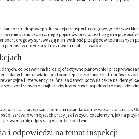
sie transportu drogowego. Inspekcja transportu drogowego odgrywa klu
torowanie stanu technicznego pojazdów oraz przestrzegania przepisów
ransport drogowy sprawdzają m.in. ważność przeglądów technicznych p
 do przepisów dotyczących przewozu osób i towarów.
ekcjach
zie danych, co pozwala na bardziej efektywne planowanie i przeprowadzan
enia danych umożliwia inspektorom lepsze zrozumienie trendów i wzor
 prewencyjne i interwencyjne. Analiza danych pozwala także na identyfika
iłków kontrolnych na najbardziej krytycznych aspektach danej dziedzin
 zgodności z przepisami, normami i standardami w wielu dziedzinach. O
sób, zarówno w miejscach pracy, jak i w życiu codziennym, jak na przyk
ć, jak ważną rolę odgrywają w społeczeństwie.
a i odpowiedzi na temat inspekcji