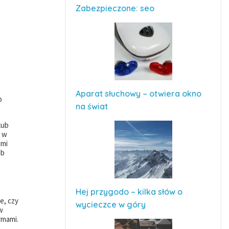
Zabezpieczone: seo
Aparat słuchowy – otwiera okno
o
na świat
lub
e w
imi
ub
Hej przygodo – kilka słów o
e, czy
wycieczce w góry
w
rmami.