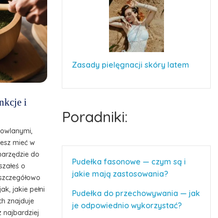
Zasady pielęgnacji skóry latem
nkcje i
Poradniki:
dowlanymi,
cesz mieć w
narzędzie do
Pudełka fasonowe — czym są i
szałeś o
jakie mają zastosowania?
z szczegółowo
ak, jakie pełni
Pudełka do przechowywania — jak
ch znajduje
je odpowiednio wykorzystać?
z najbardziej