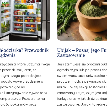
 chłodziarka? Przewodnik
Ubijak – Poznaj jego Fu
ądzenia
Zastosowanie
urządzenia, które utrzyma Twoje
Jeśli zajmujesz się pracami bu
e przez dłuższy czas, to
ogrodniczymi lub po prostu ch
st tym, czego potrzebujesz.
swoim warsztacie uniwersalne 
o podstawowe urządzenie w
prac ziemnych, z pewnością sły
, pozwalające na
ubijaku. W tej sekcji zostanies
e i utrzymywanie żywności w
zapoznany z tym, czym jest ubij
temperaturze. Pozwala to na
funkcje oraz w jakich dziedzina
wałości pokarmów oraz
zastosowanie. Ubijaki to jedne 