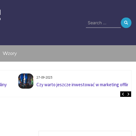
e
Search
for:
Wzory
27-09-2023
liny
Czy warto jeszcze inwestować w marketing offline?