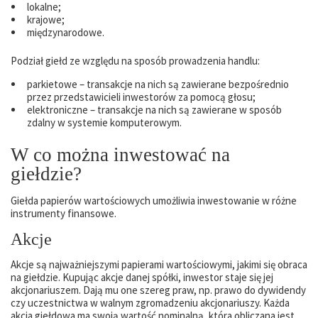
lokalne;
krajowe;
międzynarodowe.
Podział giełd ze względu na sposób prowadzenia handlu:
parkietowe – transakcje na nich są zawierane bezpośrednio
przez przedstawicieli inwestorów za pomocą głosu;
elektroniczne – transakcje na nich są zawierane w sposób
zdalny w systemie komputerowym.
W co można inwestować na
giełdzie?
Giełda papierów wartościowych umożliwia inwestowanie w różne
instrumenty finansowe.
Akcje
Akcje są najważniejszymi papierami wartościowymi, jakimi się obraca
na giełdzie. Kupując akcje danej spółki, inwestor staje się jej
akcjonariuszem. Dają mu one szereg praw, np. prawo do dywidendy
czy uczestnictwa w walnym zgromadzeniu akcjonariuszy. Każda
akcja giełdowa ma swoją wartość nominalną, która obliczana jest