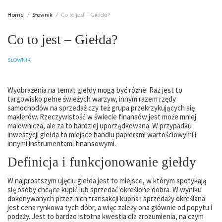
Home
Słownik
Co to jest – Giełda?
Co to jest – Giełda?
SŁOWNIK
Wyobrażenia na temat giełdy mogą być różne. Raz jest to
targowisko pełne świeżych warzyw, innym razem rzędy
samochodów na sprzedaż czy też grupa przekrzykujących się
maklerów. Rzeczywistość w świecie finansów jest może mniej
malownicza, ale za to bardziej uporządkowana. W przypadku
inwestycji giełda to miejsce handlu papierami wartościowymi i
innymi instrumentami finansowymi.
Definicja i funkcjonowanie giełdy
W najprostszym ujęciu giełda jest to miejsce, w którym spotykają
się osoby chcące kupić lub sprzedać określone dobra. W wyniku
dokonywanych przez nich transakcji kupna i sprzedaży określana
jest cena rynkowa tych dóbr, a więc zależy ona głównie od popytu i
podaży. Jest to bardzo istotna kwestia dla zrozumienia, na czym