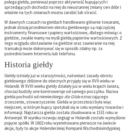
polega giełda, ponieważ poprzez aktywność kupujących i
sprzedających dochodzi na niej do nieustannej zmiany cen dóbr i
właśnie na tych zmianach można zarobić lub stracić.
W dawnych czasach na giełdach handlowano głównie towarami,
jednak dzisiaj przedmiotem obrotu giełdowego są najczęściej
instrumenty finansowe i papiery wartościowe, dlatego mówiąc o
giełdzie, zwykle mamy na myśli giełdę papierów wartościowych. Z
tego względu obstawianie na giełdzie oraz zawieranie na niej
transakcji może dokonywać się w sposób zdalny np. za
pośrednictwem Internetu lub telefonu.
Historia giełdy
Giełdy istniały już w starożytności, natomiast zasady obrotu
giełdowego zbliżone do obecnych przyjęły się w XVII wieku w
Holandii. W XVIII wieku giełdy działały już w wielu krajach świata,
chociaż budziły one kontrowersje od samego początku. Nazwa
giełda pochodzi od niemieckiego
die Gilde
oznaczającego
zrzeszenie, stowarzyszenie. Giełda w przeszłości była więc
miejscem, w którym kupcy spotykali się w celu wymiany towarów i
informacji. Najstarsza giełda została zbudowana w 1531 roku w
Antwerpii. W wyniku rozwoju żeglugi w Holandii zostało wymyślone
pojęcie spółki. W 1602 roku wyemitowano pierwsze na świecie
akcje, były to akcje Holenderskiej Kompanii Wschodnioindyjskiej.