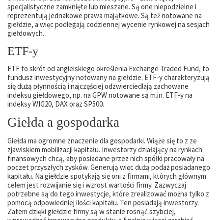
specjalistyczne zamknięte lub mieszane. Są one niepodzielne i
reprezentują jednakowe prawa majątkowe. Są też notowane na
giełdzie, a więc podlegają codziennej wycenie rynkowej na sesjach
giełdowych.
ETF-y
ETF to skrót od angielskiego określenia Exchange Traded Fund, to
fundusz inwestycyjny notowany na giełdzie. ETF-y charakteryzują
się dużą płynnością i najczęściej odzwierciedlają zachowane
indeksu giełdowego, np. na GPW notowane są m.in. ETF-y na
indeksy WIG20, DAX oraz SP500.
Giełda a gospodarka
Giełda ma ogromne znaczenie dla gospodarki. Wiąże się to z ze
zjawiskiem mobilizacji kapitału. Inwestorzy działający na rynkach
finansowych chcą, aby posiadane przez nich spółki pracowały na
poczet przyszłych zysków. Generują więc dużą podaż posiadanego
kapitału. Na giełdzie spotykają się oni z firmami, których głównym
celem jest rozwijanie się i wzrost wartości firmy. Zazwyczaj
potrzebne są do tego inwestycje, które zrealizować można tylko z
pomocą odpowiedniej ilości kapitału. Ten posiadają inwestorzy.
Zatem dzięki giełdzie firmy są w stanie rosnąć szybciej,