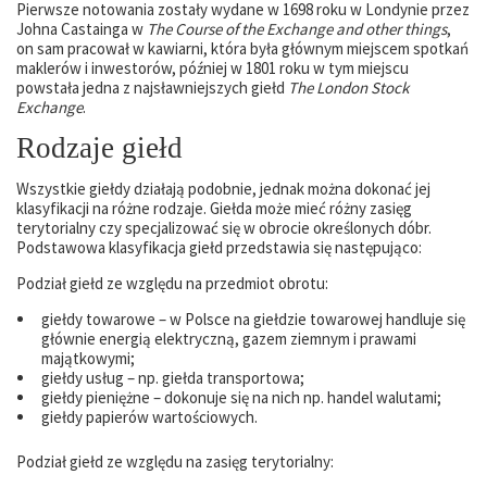
Pierwsze notowania zostały wydane w 1698 roku w Londynie przez
Johna Castainga w
The Course of the Exchange and other things
,
on sam pracował w kawiarni, która była głównym miejscem spotkań
maklerów i inwestorów, później w 1801 roku w tym miejscu
powstała jedna z najsławniejszych giełd
The London Stock
Exchange
.
Rodzaje giełd
Wszystkie giełdy działają podobnie, jednak można dokonać jej
klasyfikacji na różne rodzaje. Giełda może mieć różny zasięg
terytorialny czy specjalizować się w obrocie określonych dóbr.
Podstawowa klasyfikacja giełd przedstawia się następująco:
Podział giełd ze względu na przedmiot obrotu:
giełdy towarowe – w Polsce na giełdzie towarowej handluje się
głównie energią elektryczną, gazem ziemnym i prawami
majątkowymi;
giełdy usług – np. giełda transportowa;
giełdy pieniężne – dokonuje się na nich np. handel walutami;
giełdy papierów wartościowych.
Podział giełd ze względu na zasięg terytorialny: