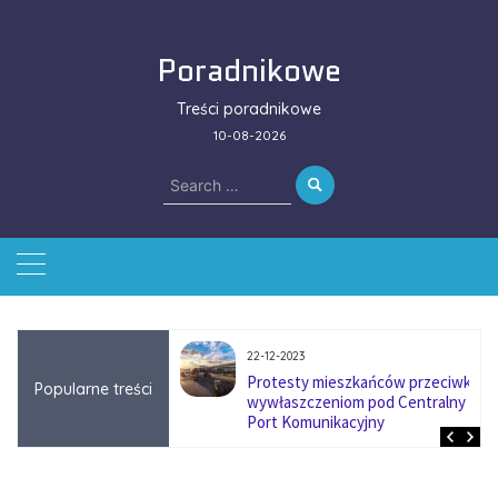
Skip
to
Poradnikowe
content
Treści poradnikowe
10-08-2026
Search
for:
22-12-2023
ować się na zmianę
Protesty mieszkańców przeciwko
Popularne treści
ą w firmach
wywłaszczeniom pod Centralny
?
Port Komunikacyjny