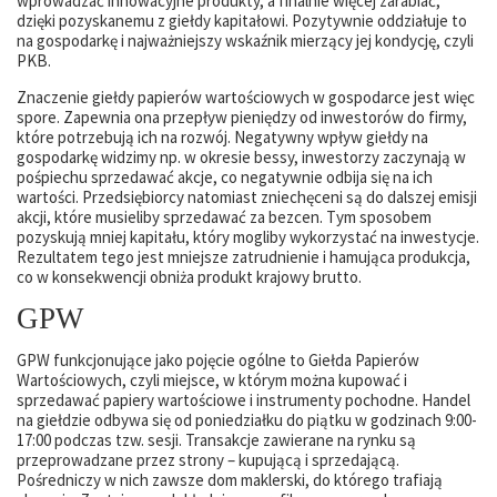
wprowadzać innowacyjne produkty, a finalnie więcej zarabiać,
dzięki pozyskanemu z giełdy kapitałowi. Pozytywnie oddziałuje to
na gospodarkę i najważniejszy wskaźnik mierzący jej kondycję, czyli
PKB.
Znaczenie giełdy papierów wartościowych w gospodarce jest więc
spore. Zapewnia ona przepływ pieniędzy od inwestorów do firmy,
które potrzebują ich na rozwój. Negatywny wpływ giełdy na
gospodarkę widzimy np. w okresie bessy, inwestorzy zaczynają w
pośpiechu sprzedawać akcje, co negatywnie odbija się na ich
wartości. Przedsiębiorcy natomiast zniechęceni są do dalszej emisji
akcji, które musieliby sprzedawać za bezcen. Tym sposobem
pozyskują mniej kapitału, który mogliby wykorzystać na inwestycje.
Rezultatem tego jest mniejsze zatrudnienie i hamująca produkcja,
co w konsekwencji obniża produkt krajowy brutto.
GPW
GPW funkcjonujące jako pojęcie ogólne to Giełda Papierów
Wartościowych, czyli miejsce, w którym można kupować i
sprzedawać papiery wartościowe i instrumenty pochodne. Handel
na giełdzie odbywa się od poniedziałku do piątku w godzinach 9:00-
17:00 podczas tzw. sesji. Transakcje zawierane na rynku są
przeprowadzane przez strony – kupującą i sprzedającą.
Pośredniczy w nich zawsze dom maklerski, do którego trafiają