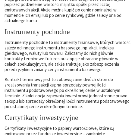
poprzez podzielenie wartości majątku spółki przez liczbę
emitowanych akcji. Akcje można kupić po cenie nominalnej w
momencie ich emisji lub po cenie rynkowej, gdzie zależy ona od
aktualnego kursu.
Instrumenty pochodne
Instrumenty pochodne to instrumenty finansowe, których wartość
zależy od innego instrumentu bazowego, np. akcji, indeksu
giełdowego, waluty lub towaru. Zaliczamy do nich głównie
kontrakty terminowe futures oraz opcje obracane głównie w
celach spekulacyjnych, ale także traktuje jako zabezpieczenia
przed ryzykiem zmiany ceny instrumentu bazowego.
Kontrakt terminowy jest to zobowiązanie dwóch stron do
zrealizowania transakcji kupna-sprzedaży pewnej ilości
instrumentu podstawowego po określonej cenie w ustalonym
terminie. Z kolei opcja zapewnia inwestorowi jednostronne prawo
zakupu lub sprzedaży określonej ilości instrumentu podstawowego
po ustalonej cenie w określonym terminie.
Certyfikaty inwestycyjne
Certyfikaty inwestycyjne to papiery wartościowe, które są
emitowane przez fundusze inwestycyjne – zamknięte,