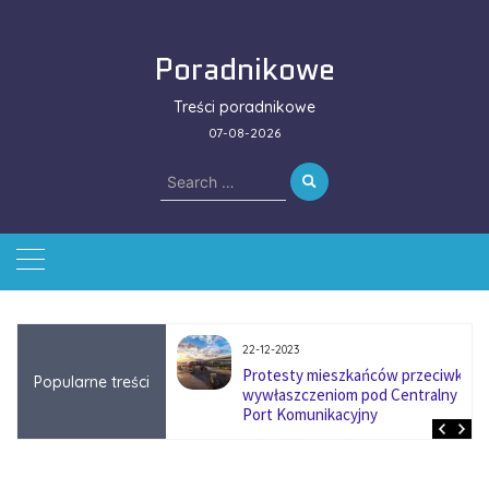
Skip
to
Poradnikowe
content
Treści poradnikowe
07-08-2026
Search
for:
22-12-2023
ować się na zmianę
Protesty mieszkańców przeciwko
Popularne treści
ą w firmach
wywłaszczeniom pod Centralny
?
Port Komunikacyjny