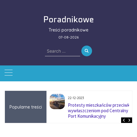
Skip
to
Poradnikowe
content
Treści poradnikowe
07-08-2026
Search
for:
22-12-2023
ować się na zmianę
Protesty mieszkańców przeciwko
Popularne treści
ą w firmach
wywłaszczeniom pod Centralny
?
Port Komunikacyjny