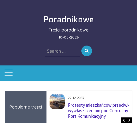
Skip
to
Poradnikowe
content
Treści poradnikowe
10-08-2026
Search
for:
22-12-2023
ować się na zmianę
Protesty mieszkańców przeciwko
Popularne treści
ą w firmach
wywłaszczeniom pod Centralny
?
Port Komunikacyjny