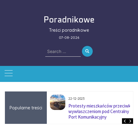
Skip
to
Poradnikowe
content
Treści poradnikowe
07-08-2026
Search
for:
22-12-2023
ować się na zmianę
Protesty mieszkańców przeciwko
Popularne treści
ą w firmach
wywłaszczeniom pod Centralny
?
Port Komunikacyjny