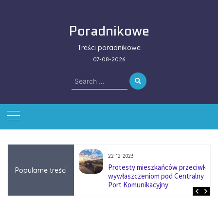
Skip
to
Poradnikowe
content
Treści poradnikowe
07-08-2026
Search
for:
22-12-2023
ować się na zmianę
Protesty mieszkańców przeciwko
Popularne treści
ą w firmach
wywłaszczeniom pod Centralny
?
Port Komunikacyjny