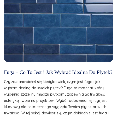
Fuga – Co To Jest i Jak Wybrać Idealną Do Płytek?
Czy zastanawiałeś się kiedykolwiek, czym jest fuga i jak
wybrać idealną do swoich płytek? Fuga to materiał, który
wypełnia szczeliny między płytkami, zapewniając trwałość i
estetykę Twojemu projektowi. Wybór odpowiedniej fugi jest
kluczowy dla ostatecznego wyglądu Twoich płytek oraz ich
trwałości. W tej sekcji dowiesz się, czym dokładnie jest fuga i