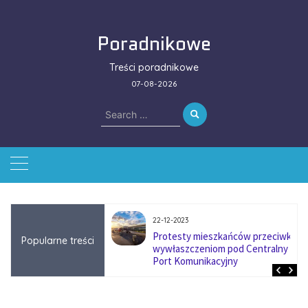
Skip
to
Poradnikowe
content
Treści poradnikowe
07-08-2026
Search
for:
22-12-2023
ować się na zmianę
Protesty mieszkańców przeciwko
Popularne treści
ą w firmach
wywłaszczeniom pod Centralny
?
Port Komunikacyjny