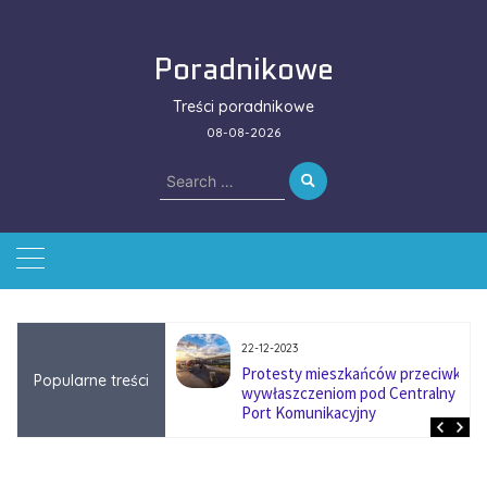
Skip
to
Poradnikowe
content
Treści poradnikowe
08-08-2026
Search
for:
22-12-2023
ować się na zmianę
Protesty mieszkańców przeciwko
Popularne treści
ą w firmach
wywłaszczeniom pod Centralny
?
Port Komunikacyjny