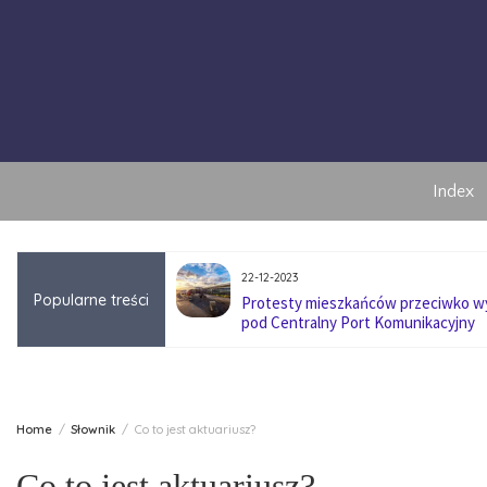
Skip
to
content
Index
22-12-2023
Popularne treści
anę pokoleniową w
Protesty mieszkańców przeciwko 
pod Centralny Port Komunikacyjny
Home
Słownik
Co to jest aktuariusz?
Co to jest aktuariusz?