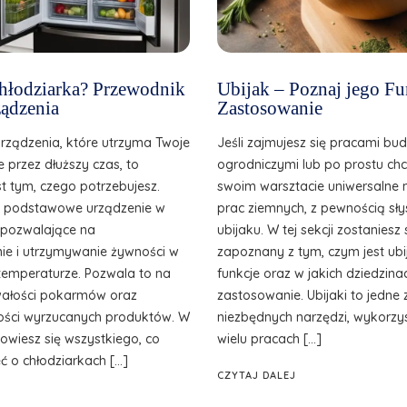
 chłodziarka? Przewodnik
Ubijak – Poznaj jego Fu
ądzenia
Zastosowanie
urządzenia, które utrzyma Twoje
Jeśli zajmujesz się pracami bu
e przez dłuższy czas, to
ogrodniczymi lub po prostu ch
st tym, czego potrzebujesz.
swoim warsztacie uniwersalne 
o podstawowe urządzenie w
prac ziemnych, z pewnością sły
, pozwalające na
ubijaku. W tej sekcji zostanies
e i utrzymywanie żywności w
zapoznany z tym, czym jest ubij
temperaturze. Pozwala to na
funkcje oraz w jakich dziedzina
wałości pokarmów oraz
zastosowanie. Ubijaki to jedne 
ilości wyrzucanych produktów. W
niezbędnych narzędzi, wykorzy
owiesz się wszystkiego, co
wielu pracach […]
ć o chłodziarkach […]
CZYTAJ DALEJ