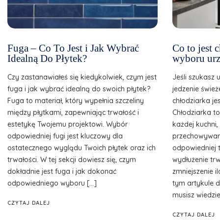
Fuga – Co To Jest i Jak Wybrać
Co to jest
Idealną Do Płytek?
wyboru urz
Czy zastanawiałeś się kiedykolwiek, czym jest
Jeśli szukasz 
fuga i jak wybrać idealną do swoich płytek?
jedzenie śwież
Fuga to materiał, który wypełnia szczeliny
chłodziarka je
między płytkami, zapewniając trwałość i
Chłodziarka t
estetykę Twojemu projektowi. Wybór
każdej kuchni
odpowiedniej fugi jest kluczowy dla
przechowywani
ostatecznego wyglądu Twoich płytek oraz ich
odpowiedniej 
trwałości. W tej sekcji dowiesz się, czym
wydłużenie tr
dokładnie jest fuga i jak dokonać
zmniejszenie 
odpowiedniego wyboru […]
tym artykule d
musisz wiedzie
CZYTAJ DALEJ
CZYTAJ DALEJ