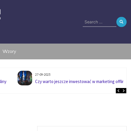
e
Search
for:
Wzory
27-09-2023
liny
Czy warto jeszcze inwestować w marketing offline?