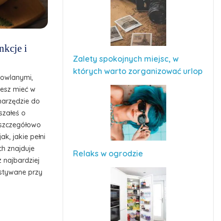
nkcje i
Zalety spokojnych miejsc, w
których warto zorganizować urlop
dowlanymi,
cesz mieć w
narzędzie do
szałeś o
z szczegółowo
ak, jakie pełni
ch znajduje
Relaks w ogrodzie
z najbardziej
stywane przy