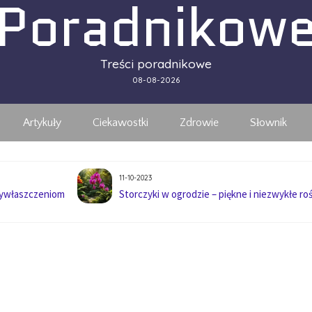
Poradnikow
Treści poradnikowe
08-08-2026
Artykuły
Ciekawostki
Zdrowie
Słownik
11-10-2023
wywłaszczeniom
Storczyki w ogrodzie – piękne i niezwykłe roś