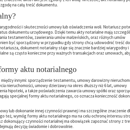
h zgodę na całą treść dokumentu.
alny?
iarygodności i skuteczności umowy lub oświadczenia woli. Notariusz pot
atus dokumentu urzędowego. Dzięki temu akty notarialne mają szczegó
zania testamentów, zawierania umów małżeńskich, oraz różnych umów
winien być sporządzony w przypadku gdy strony chcą udowodnić treść d
otariusza, dokument notarialny staje się znacznie bardziej wiarygodny i 
ialne są często konieczne przy ważnych transakcjach oraz umowach, ab
ormy aktu notarialnego
o między innymi: sporządzenie testamentu, umowy darowizny nieruchom
ia nieruchomości, umowy dzierżawy na okres dłuższy niż 6 lat, umowy
ia hipoteki, a także poświadczenia zawarcia umowy spółki oraz sporzą
ają specjalnej formy aktu notarialnego, co oznacza konieczność dokona
owy lub dokonanie innej czynności prawnej i ma szczególne znaczenie dl
go też, wymóg formy aktu notarialnego ma na celu ochronę interesu str
z dokonujący czynności notarialnej ma obowiązek zapoznać strony z tre
odejmują decyzję świadomie i dobrowolnie.