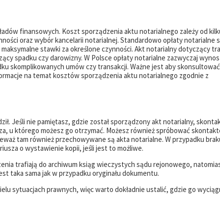
adów finansowych. Koszt sporządzenia aktu notarialnego zależy od kilk
ynności oraz wybór kancelarii notarialnej. Standardowo opłaty notarialne 
i maksymalne stawki za określone czynności. Akt notarialny dotyczący tra
zący spadku czy darowizny. W Polsce opłaty notarialne zazwyczaj wyno
padku skomplikowanych umów czy transakcji. Ważne jest aby skonsultować 
formacje na temat kosztów sporządzenia aktu notarialnego zgodnie z
ł. Jeśli nie pamiętasz, gdzie został sporządzony akt notarialny, skontakt
usza, u którego możesz go otrzymać. Możesz również spróbować skontakt
waż tam również przechowywane są akta notarialne. W przypadku brak
usza o wystawienie kopii, jeśli jest to możliwe.
dzenia trafiają do archiwum ksiąg wieczystych sądu rejonowego, natomia
est taka sama jak w przypadku oryginału dokumentu.
ielu sytuacjach prawnych, więc warto dokładnie ustalić, gdzie go wyciąg