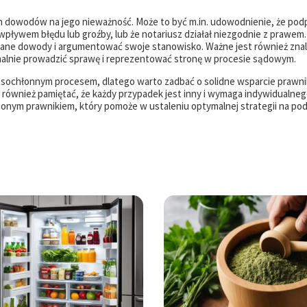
ch dowodów na jego nieważność. Może to być m.in. udowodnienie, że pod
wpływem błędu lub groźby, lub że notariusz działał niezgodnie z prawem.
rane dowody i argumentować swoje stanowisko. Ważne jest również znal
nalnie prowadzić sprawę i reprezentować stronę w procesie sądowym.
sochłonnym procesem, dlatego warto zadbać o solidne wsparcie prawnik
ównież pamiętać, że każdy przypadek jest inny i wymaga indywidualne
czonym prawnikiem, który pomoże w ustaleniu optymalnej strategii na p