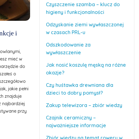
Czyszczenie szamba – klucz do
higieny i funkcjonalności
Odzyskanie ziemi wywłaszczonej
w czasach PRL-u
nkcje i
Odszkodowanie za
dowlanymi,
wywłaszczenie
cesz mieć w
Jak nosić koszulę męską na różne
narzędzie do
okazje?
szałeś o
z szczegółowo
Czy huśtawka drewniana dla
ak, jakie pełni
dzieci to dobry pomysł?
ch znajduje
z najbardziej
Zakup telewizora – zbiór wiedzy
stywane przy
Czajnik ceramiczny –
najważniejsze informacje
Zbiór wiedzy na temat roweru w