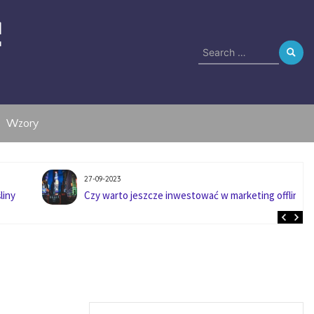
e
Search
for:
Wzory
27-09-2023
liny
Czy warto jeszcze inwestować w marketing offline?