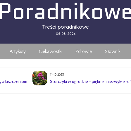
Poradnikow
Treści poradnikowe
06-08-2026
Artykuły
Ciekawostki
Zdrowie
Słownik
11-10-2023
wywłaszczeniom
Storczyki w ogrodzie – piękne i niezwykłe roś