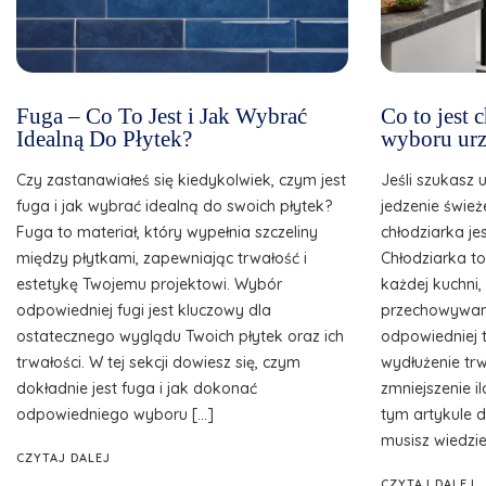
Fuga – Co To Jest i Jak Wybrać
Co to jest
Idealną Do Płytek?
wyboru urz
Czy zastanawiałeś się kiedykolwiek, czym jest
Jeśli szukasz 
fuga i jak wybrać idealną do swoich płytek?
jedzenie śwież
Fuga to materiał, który wypełnia szczeliny
chłodziarka je
między płytkami, zapewniając trwałość i
Chłodziarka t
estetykę Twojemu projektowi. Wybór
każdej kuchni
odpowiedniej fugi jest kluczowy dla
przechowywani
ostatecznego wyglądu Twoich płytek oraz ich
odpowiedniej 
trwałości. W tej sekcji dowiesz się, czym
wydłużenie tr
dokładnie jest fuga i jak dokonać
zmniejszenie 
odpowiedniego wyboru […]
tym artykule d
musisz wiedzie
CZYTAJ DALEJ
CZYTAJ DALEJ