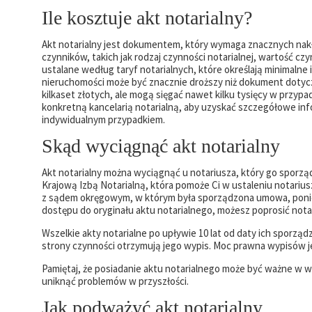
Ile kosztuje akt notarialny?
Akt notarialny jest dokumentem, który wymaga znacznych nakł
czynników, takich jak rodzaj czynności notarialnej, wartość cz
ustalane według taryf notarialnych, które określają minimalne 
nieruchomości może być znacznie droższy niż dokument dotyc
kilkaset złotych, ale mogą sięgać nawet kilku tysięcy w przy
konkretną kancelarią notarialną, aby uzyskać szczegółowe in
indywidualnym przypadkiem.
Skąd wyciągnąć akt notarialny
Akt notarialny można wyciągnąć u notariusza, który go sporządzi
Krajową Izbą Notarialną, która pomoże Ci w ustaleniu notari
z sądem okręgowym, w którym była sporządzona umowa, ponie
dostępu do oryginału aktu notarialnego, możesz poprosić notari
Wszelkie akty notarialne po upływie 10 lat od daty ich sporzą
strony czynności otrzymują jego wypis. Moc prawna wypisów j
Pamiętaj, że posiadanie aktu notarialnego może być ważne w w
uniknąć problemów w przyszłości.
Jak podważyć akt notarialny