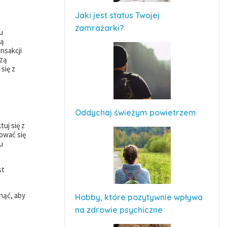
Jaki jest status Twojej
zamrażarki?
u
są
nsakcji
szą
się z
Oddychaj świeżym powietrzem
uj się z
ować się
u
st
nąć, aby
Hobby, które pozytywnie wpływa
na zdrowie psychiczne