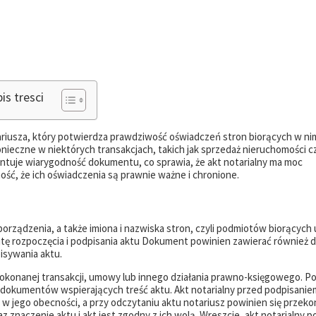
is tresci
ariusza, który potwierdza prawdziwość oświadczeń stron biorących w nim
onieczne w niektórych transakcjach, takich jak sprzedaż nieruchomości c
antuje wiarygodność dokumentu, co sprawia, że akt notarialny ma moc
ć, że ich oświadczenia są prawnie ważne i chronione.
sporządzenia, a także imiona i nazwiska stron, czyli podmiotów biorących 
inutę rozpoczęcia i podpisania aktu Dokument powinien zawierać również 
pisywania aktu.
s dokonanej transakcji, umowy lub innego działania prawno-księgowego. P
 dokumentów wspierających treść aktu. Akt notarialny przed podpisanie
w jego obecności, a przy odczytaniu aktu notariusz powinien się przeko
z znaczenie aktu i akt jest zgodny z ich wolą. Wreszcie, akt notarialny 