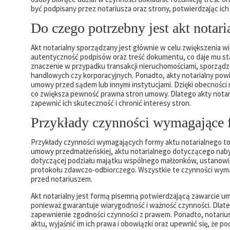
być podpisany przez notariusza oraz strony, potwierdzając ic
Do czego potrzebny jest akt notari
Akt notarialny sporządzany jest głównie w celu zwiększenia w
autentyczność podpisów oraz treść dokumentu, co daje mu st
znaczenie w przypadku transakcji nieruchomościami, sporząd
handlowych czy korporacyjnych. Ponadto, akty notarialny po
umowy przed sądem lub innymi instytucjami. Dzięki obecności n
co zwiększa pewność prawna stron umowy. Dlatego akty notar
zapewnić ich skuteczność i chronić interesy stron.
Przykłady czynności wymagające f
Przykłady czynności wymagających formy aktu notarialnego t
umowy przedmałżeńskiej, aktu notarialnego dotyczącego nabyc
dotyczącej podziału majątku wspólnego małżonków, ustanowien
protokołu zdawczo-odbiorczego. Wszystkie te czynności wymag
przed notariuszem.
Akt notarialny jest formą pisemną potwierdzającą zawarcie um
ponieważ gwarantuje wiarygodność i ważność czynności. Dlate
zapewnienie zgodności czynności z prawem. Ponadto, notarius
aktu, wyjaśnić im ich prawa i obowiązki oraz upewnić się, że p