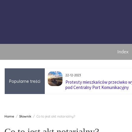
Skip
to
content
Index
22-12-2023
Popularne treści
anę pokoleniową w
Protesty mieszkańców przeciwko 
pod Centralny Port Komunikacyjny
Home
Słownik
Co to jest akt notarialny?
Co to jest akt notarialny?