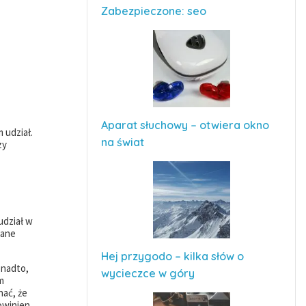
Zabezpieczone: seo
Aparat słuchowy – otwiera okno
 udział.
na świat
zy
udział w
dane
Hej przygodo – kilka słów o
onadto,
wycieczce w góry
m
nać, że
powinien