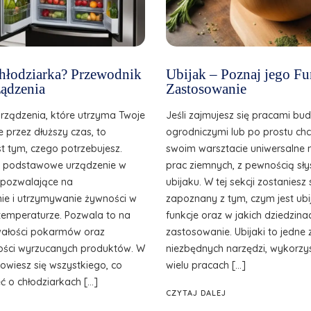
 chłodziarka? Przewodnik
Ubijak – Poznaj jego Fu
ądzenia
Zastosowanie
urządzenia, które utrzyma Twoje
Jeśli zajmujesz się pracami bu
e przez dłuższy czas, to
ogrodniczymi lub po prostu ch
st tym, czego potrzebujesz.
swoim warsztacie uniwersalne 
o podstawowe urządzenie w
prac ziemnych, z pewnością sły
, pozwalające na
ubijaku. W tej sekcji zostanies
e i utrzymywanie żywności w
zapoznany z tym, czym jest ubij
temperaturze. Pozwala to na
funkcje oraz w jakich dziedzina
wałości pokarmów oraz
zastosowanie. Ubijaki to jedne 
ilości wyrzucanych produktów. W
niezbędnych narzędzi, wykorzy
owiesz się wszystkiego, co
wielu pracach […]
ć o chłodziarkach […]
CZYTAJ DALEJ