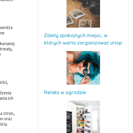
wierdza
lne
Zalety spokojnych miejsc, w
których warto zorganizować urlop
okonanej
trwały,
y
ości,
Relaks w ogrodzie
dzenia
nia ich
a stron,
on oraz
ścią