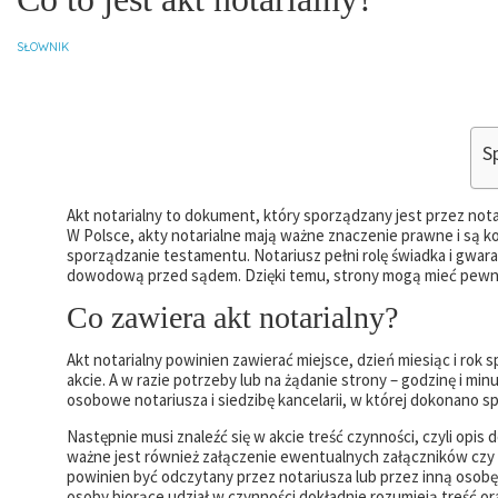
SŁOWNIK
Sp
Akt notarialny to dokument, który sporządzany jest przez not
W Polsce, akty notarialne mają ważne znaczenie prawne i są k
sporządzanie testamentu. Notariusz pełni rolę świadka i gwar
dowodową przed sądem. Dzięki temu, strony mogą mieć pewnoś
Co zawiera akt notarialny?
Akt notarialny powinien zawierać miejsce, dzień miesiąc i rok 
akcie. A w razie potrzeby lub na żądanie strony – godzinę i m
osobowe notariusza i siedzibę kancelarii, w której dokonano s
Następnie musi znaleźć się w akcie treść czynności, czyli opi
ważne jest również załączenie ewentualnych załączników czy
powinien być odczytany przez notariusza lub przez inną osobę 
osoby biorące udział w czynności dokładnie rozumieją treść ora