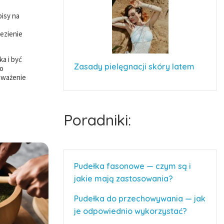
pisy na
ezienie
a i być
Zasady pielęgnacji skóry latem
go
odważenie
Poradniki:
Pudełka fasonowe — czym są i
jakie mają zastosowania?
Pudełka do przechowywania — jak
je odpowiednio wykorzystać?