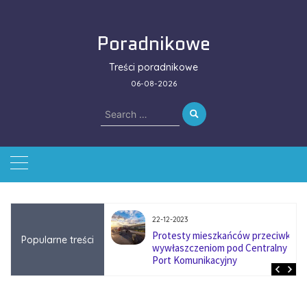
Skip
to
Poradnikowe
content
Treści poradnikowe
06-08-2026
Search
for:
22-12-2023
ować się na zmianę
Protesty mieszkańców przeciwko
Popularne treści
ą w firmach
wywłaszczeniom pod Centralny
?
Port Komunikacyjny